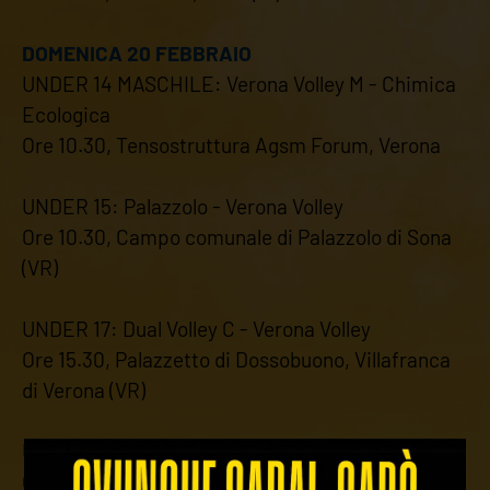
DOMENICA 20 FEBBRAIO
UNDER 14 MASCHILE: Verona Volley M - Chimica
Ecologica
Ore 10.30, Tensostruttura Agsm Forum, Verona
UNDER 15: Palazzolo - Verona Volley
Ore 10.30, Campo comunale di Palazzolo di Sona
(VR)
UNDER 17: Dual Volley C - Verona Volley
Ore 15.30, Palazzetto di Dossobuono, Villafranca
di Verona (VR)
UNDER 19: Verona Volley - Osmo
Ore 16.00, Palazzetto dello Sport, Bardolino (VR)