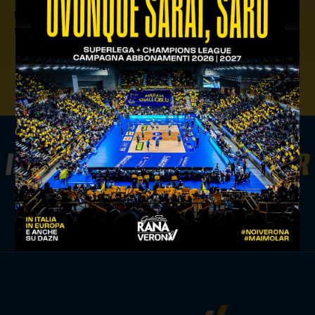
precedente:
settore giovanile: i risultati del weekend
successivo:
settore giovanile: i risultati del weekend
news giovanili
ISCRIVITI ALLA
NEWSLETTER
ISCRIVITI ORA