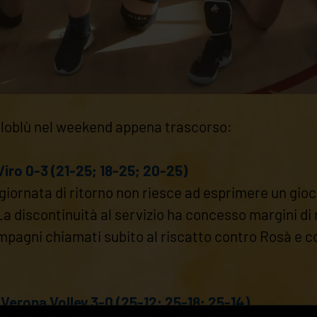
gialloblù nel weekend appena trascorso:
Viro 0-3 (21-25; 18-25; 20-25)
 giornata di ritorno non riesce ad esprimere un gio
 La discontinuità al servizio ha concesso margini di
pagni chiamati subito al riscatto contro Rosà e co
erona Volley 3-0 (25-12; 25-18; 25-14)