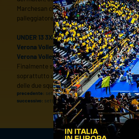
Marchesan che per l'occasione ha dovuto sch
palleggiatore Andrea Mai.
UNDER 13 3X3: Verona Volley U13M-Verona Vo
Verona Volley U13P vs Dual Mgr 3-0 (15-08; 1
Verona Volley U13M vs Dual Mgr 3-0 (15-04; 
Finalmente si torna in campo per i concentram
soprattutto un buon gioco e la gioia di essere
delle due squadre l'una per l'altra.
precedente:
settore giovanile: il calendario del weeken
successivo:
settore giovanile: il calendario del weeken