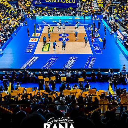
ierare qualche atleta fuori ruolo per le numerose 
lley U13P 3-0 (15-13; 15-02; 15-13)
5-12; 15-14)
15-03; 15-05)
enti anche con le categorie più giovani. Risultati 
 di nuovo con i compagni, a vivere le emozioni della 
d
d