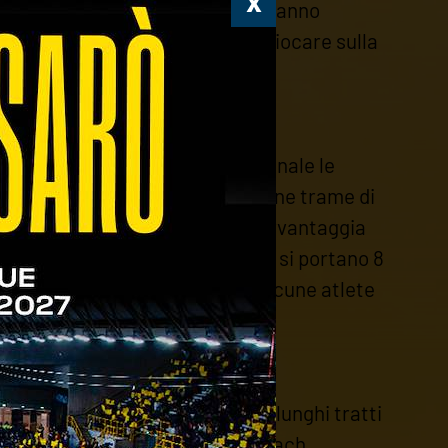
lloblù che a Bassano del Grappa hanno
costretto Vantini e compagni a giocare sulla
ioco.
 punto a punto, ma sul tratto finale le
re ragazze partono bene, con buone trame di
nza, ma un po’ di inesperienza avvantaggia
gli attacchi di Novaria e Grasso si portano 8
dopo mesi di inattività e con alcune atlete
azione giocando alla pari, per lunghi tratti
 e carattere, come chiesto da coach