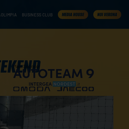
MEDIA HOUSE
NOI VERONA
AOLIMPIA
BUSINESS CLUB
TAMPA
OLIMPIA
I NOSTRI PARTNER
K
PRESENTA LA TUA AZIENDA
 VERONA
B2B AREA
 ROOM
EEKEND
Main Sponsor