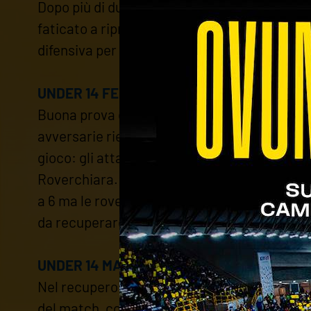
Dopo più di due mesi di stop dall'ultima gara
faticato a riprendere il ritmo gara. Le batt
difensiva per tutta la durata del match, lasc
UNDER 14 FEMMINILE: Verona Volley - New V
Buona prova delle ragazze contro una squadra
avversarie riescono a trovare lo spunto gius
gioco: gli attacchi di Novaria e Gottardelli
Roverchiara. Nel terzo parziale partono forte
a 6 ma le roverchiaresi non ci stanno e lotta
da recuperare. Da segnalare anche la buona p
UNDER 14 MASCHILE: Verona Volley - Attiva 
Nel recupero della prima giornata di campion
del match, contro i più grandi ed esperti av