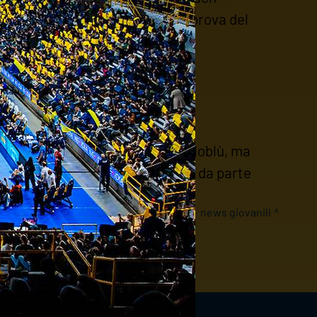
assenze. Da segnalare l'ottima prova del
positivi per le due squadre gialloblù, ma
sfida. Tanti sorrisi e un bel tifo da parte
news giovanili