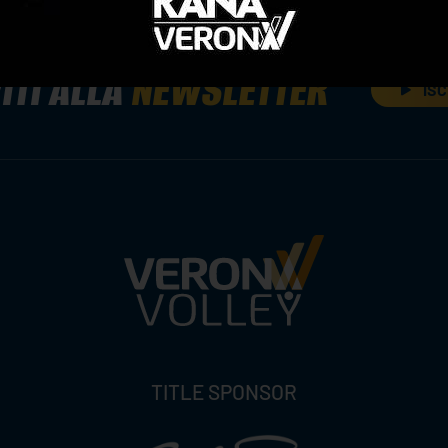
ITI ALLA
NEWSLETTER
ISC
TITLE SPONSOR