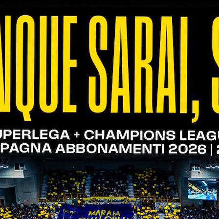
 ufficiale, sono tornati in campo i giovanissimi gia
ute molto insidiose della squadra avversaria hanno 
iando agli avversari libera costruzione del proprio g
olley Roverchiara 0-3 (19-25; 20-25; 20-25)
 bene attrezzata del girone. Nel primo set si gioca
to per aggiudicarsi il set. Nel secondo set le nost
, sommate alle buone difese di Ciserani danno spera
 le gialloblù, con buone alzate di Bonazzi e grazie a
no su ogni pallone. Nel complesso una buona prova, 
rova di Donatelli e Toffali.
0-3 (19-25; 16-25; 22-25)
ato, Bullo e compagni offrono una buonissima prest
versari di Montecchio. Una gara giocata con grinta