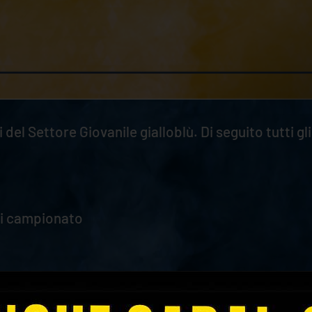
 del Settore Giovanile gialloblù. Di seguito tutti 
 di campionato