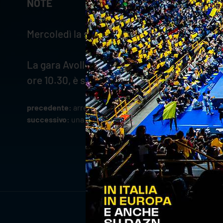
NOTE
Mercoledì la selezione U15 ha recuperato la 
La gara Avolley-Verona Volley, valevole per
ore 10.30, è stata posticipata al giorno 11 d
precedente:
arredoluce confermato official partner di v
successivo:
una poltrona per due: porta un amico a 1€ 