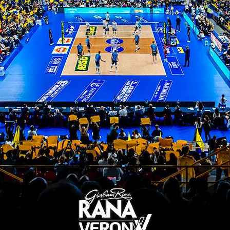
prima giornata di campionato contro il Volley Palaz
 la prima giornata del campionato U14 e inizialm
icembre alle ore 16.30.
erona volley
a vedere withu verona-monza