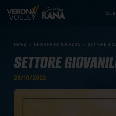
CLUB
STORI
SEDI
ORGA
NEWS
>
NEWS PRIMA SQUADRA
>
SETTORE GIO
CONTA
SETTORE GIOVANIL
28/10/2022