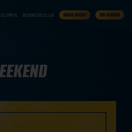
MEDIA HOUSE
NOI VERONA
AOLIMPIA
BUSINESS CLUB
TAMPA
OLIMPIA
I NOSTRI PARTNER
K
PRESENTA LA TUA AZIENDA
 VERONA
B2B AREA
 ROOM
WEEKEND