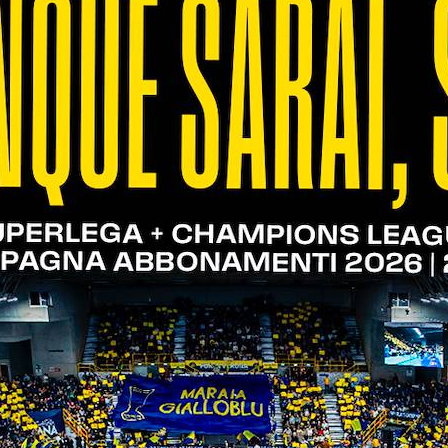
Don Calabria)
 di campionato
 di campionato