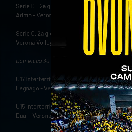
Serie D - 2a giornata di campionato
Admo - Verona Volley (ore 19.00)
Serie C, 2a giornata di campionato
Verona Volley - Aduna (ore 20.30, Palestra 
Domenica 30 ottobre
U17 Interterritoriale Girone A - 5a giornata
Legnago - Verona Volley (ore 10.00)
U15 Interterritoriale Girone A - 4a giornata
Dual - Verona Volley (ore 10.30)