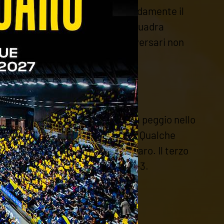
proprio campionato e mantiene saldamente il
e contro il Futurvolley per la squadra
 la propria superiorità e gli avversari non
no un altro meritato successo.
 causa di alcune assenze hanno la peggio nello
 scaligeri possibilità di replica. Qualche
ivo della squadra di Coach Pallaro. Il terzo
gara, chiusa dal Bassano sullo 0-3.
25-14; 25-6)