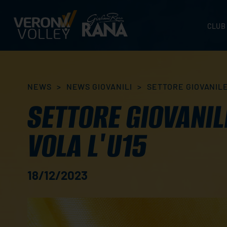
CLUB
STORI
SEDI
ORGA
NEWS
>
NEWS GIOVANILI
>
SETTORE GIOVANILE:
CONTA
SETTORE GIOVANILE
VOLA L'U15
18/12/2023