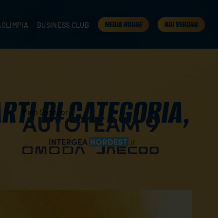
MEDIA HOUSE
NOI VERONA
AOLIMPIA
BUSINESS CLUB
TAMPA
OLIMPIA
I NOSTRI PARTNER
K
PRESENTA LA TUA AZIENDA
 VERONA
B2B AREA
 ROOM
ARTI DI CATEGORIA,
Main Sponsor