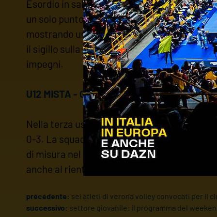
Esordio in salita nella seconda fase del ca
un solo punto in saccoccia. Le ragazze di Co
mostrando una buona intesa. Poi emerge anch
il sigillo sulla sfida nel terzo set, dove Vero
impegni.
U12 MISTA - GIRONE E: VERONA VOLLEY - 
Nella terza uscita del torneo U12, la formazio
0-3. La squadra allenata da Coach Begnini c
di misura nel finale del primo parziale. Poi gl
anche al rientro in campo, dove Verona prova 
precedente:
sei atleti di verona volley convocati per il cl
successivo:
settore giovanile: il programma del weeke