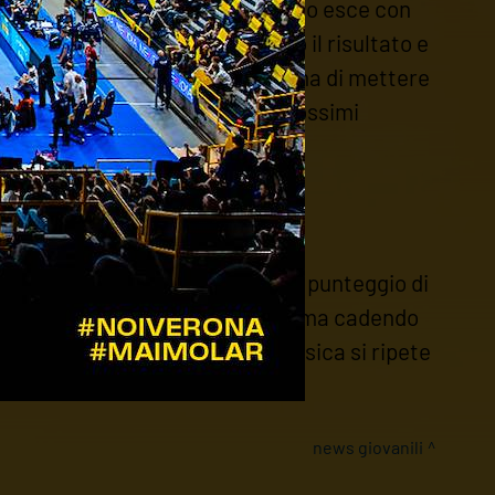
ile, che dal campo di Castelnuovo esce con
nel primo parziale, sbloccando il risultato e
ti con una grande reazione, prima di mettere
bito la classifica in vista dei prossimi
16-25)
rena Volley, che si impone con il punteggio di
u colpo agli attacchi avversari, ma cadendo
et senza grandi difficoltà. La musica si ripete
nti.
news giovanili