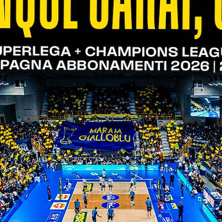
 la selezione U15, che infila la nona vittoria del 
 di vantaggio sulla prima inseguitrice. Tutto facil
n chiaro sin dalle battute iniziali. Verona evidenzia
set la differenza è notevole e gli scaligeri strappa
SANO VOLLEY 0-3 (8-25; 12-25; 21-25)
l torneo di categoria per i ragazzi dell'U14, che a
tono forte e sbloccano il confronto non lasciano agli
o, anche se la compagine vicentina elude ogni tentat
casa giocano alla pari, ma non basta per riaprire la 
LEY CASTELNUOVO - VERONA VOLLEY 2-1 (25-27; 