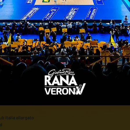
mpionato di categoria per la formazione U14 Femmin
ach Castellani danno vita a una contesa avvincente 
e il valore delle avversarie, che pareggiano i con
na si sgretola. Intanto, però, le scaligere muovono su
ARENA VOLLEY TEAM GIALLA 0-3 (23-25; 13-25; 
ne scaligera si scontra contro il muro eretto dall'A
omincia bene la propria sfida, rispondendo colpo s
i ospiti alzano il ritmo e si aggiudicano il secondo s
a fare la sua parte, ma gli avversari chiudono i co
ub italia allargato
nd