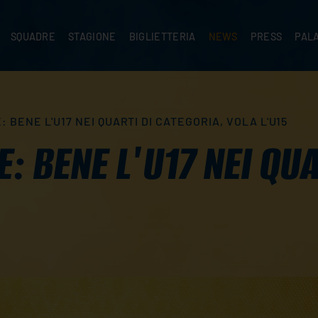
SQUADRE
STAGIONE
BIGLIETTERIA
NEWS
PRESS
PAL
A
PRIMA SQUADRA
SUPERLEGA
ABBONAMENTI
NEWS PRIMA SQUADRA
COMUNICATI S
PALA
SERIE C
CEV CHAMPIONS LEAGUE
RIVENDITORI
NEWS GIOVANILI
ACCREDITI
PAR
NIGRAMMA
PRIMA DIVISIONE
SETTORE GIOVANILE
TIFOSI CON DISABILITÀ
CASA
 BENE L'U17 NEI QUARTI DI CATEGORIA, VOLA L'U15
TTACI
SETTORE GIOVANILE
CAMP
KIDS
: BENE L'U17 NEI QU
MINIVOLLEY