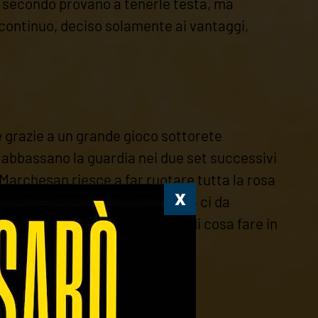
el secondo provano a tenerle testa, ma
 continuo, deciso solamente ai vantaggi,
he grazie a un grande gioco sottorete
 abbassano la guardia nei due set successivi
archesan riesce a far ruotare tutta la rosa
e con una vittoria questo 2023 ci da
situazioni, legate alla scelta di cosa fare in