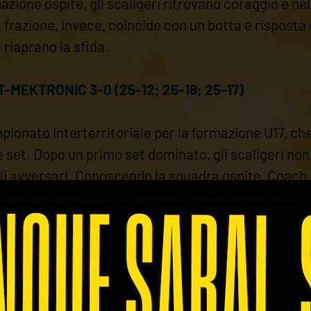
azione ospite, gli scaligeri ritrovano coraggio e n
a frazione, invece, coincide con un botta e risposta
 riaprano la sfida.
-MEKTRONIC 3-0 (25-12; 25-18; 25-17)
ampionato Interterritoriale per la formazione U17, c
 set. Dopo un primo set dominato, gli scaligeri non
 avversari. Conoscendo la squadra ospite, Coach M
a importante cominciare bene questa fase e chiuder
isto qualche ragazzo ancora in difficoltà in alcune 
 VOLLEY 0-3 (9-25; 8-25; 10-25)