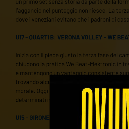
un primo set senza storia da parte della form
l'aggancio nel punteggio non riesce. La terz
dove i veneziani evitano che i padroni di casa
U17 - QUARTI B: VERONA VOLLEY - WE BEAT
Inizia con il piede giusto la terza fase del c
chiudono la pratica We Beat-Mektronic in tre
e mantengono un vantaggio consistente sugli
trovando alcune risposte soddisfacenti. "Er
morale. Oggi sono parzialmente contento, ho v
determinati momenti".
U15 - GIRONE B: FUTURVOLLEY AP - VERONA