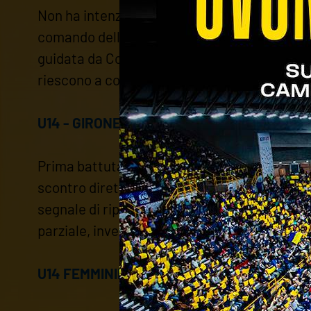
Non ha intenzione di fermare la propria corsa
comando della classifica con cinque lunghezze
guidata da Coach Jorcano, che mette le cose i
riescono a contrastare il suo gioco. Nei tre 
U14 - GIRONE GOLD: VERONA VOLLEY - BAS
Prima battuta d'arresto nella seconda fase de
scontro diretto con il Bassano. Gli ospiti par
segnale di ripresa si vede al rientro in camp
parziale, invece, è combattuto, i padroni di 
U14 FEMMINILE - GIRONE T (BRONZE): VOL