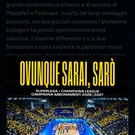
grande rendimento in attacco e al servizio di
Massafeli e Padovani. In virtù del largo vantaggio
acquisito, nei due parziali successivi l'allenatore
scaligero ha potuto sperimentare nuove
soluzioni. L'enorme differenza tra le due
formazioni è stata evidente in particolar modo
dai nove metri, dove Fontanabona e compagnia
hanno dimostrato di avere capacità importanti.
U17 INTERTERRITORIALE - GIRONE
A: PALLAVOLO LEGNAGO - VERONA VOLLEY 0-
3 (17-25; 20-25; 16-25)
Successo in scioltezza per la selezione U17
scaligera nella gara contro una diretta
concorrente per il primo posto nel girone