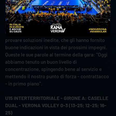
provinciale. Menazza e compagni hanno
dimostrato una grande versatilità, che ha
permesso di mantenere una buona intesa
indipendentemente dagli interpreti in campo.
Coach Marchesan ha avuto la possibilità di
provare soluzioni inedite, che gli hanno fornito
buone indicazioni in vista dei prossimi impegni.
Queste le sue parole al termine della gara: "Oggi
abbiamo tenuto un buon livello di
concentrazione, spingendo bene al servizio e
mettendo il nostro punto di forza - contrattacco
- in primo piano".
U15 INTERTERRITORIALE - GIRONE A: CASELLE
DUAL - VERONA VOLLEY 0-3 (13-25; 12-25; 16-
25)