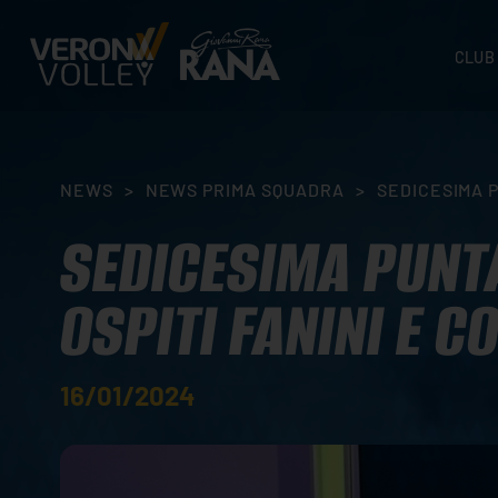
CLUB
STORI
SEDI
ORGA
NEWS
>
NEWS PRIMA SQUADRA
>
SEDICESIMA P
CONTA
SEDICESIMA PUNT
OSPITI FANINI E C
16/01/2024