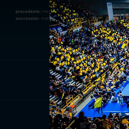
precedente:
mediaprint è media partner di verona volle
successivo:
match analysis: itas trentino-rana verona i
ISCRIV