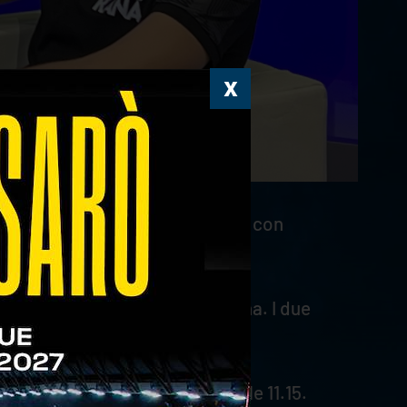
rena
tutti i mercoledì alle 22.45 con
ortesia
, centrale di Rana Verona. I due
re 1.40 e alle 11.15 e sabato alle 11.15.