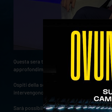
Questa sera torna l'appuntamento con
"Ran
approfondimenti e curiosità legate al mond
Ospiti della sedicesima puntata sono
Stefan
intervengono anche ai microfoni di Radio Vero
Sarà possibile seguire la trasmissione su Tele