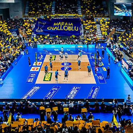
y
n numeri
ITI ALLA
NEWSLETTER
ISC