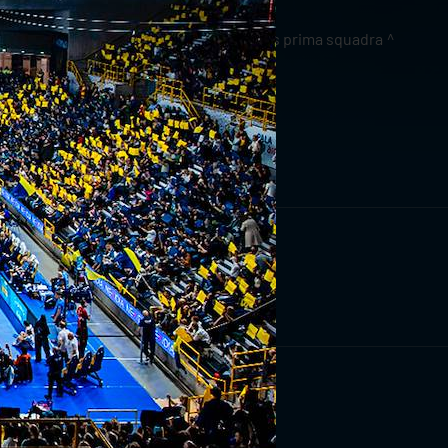
news prima squadra
RIVITI ORA