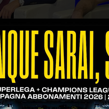
a Verona"
, la trasmissione che va in onda su
Telea
o di Verona Volley.
o Fanini
, Presidente di Verona Volley, e
Lorenzo C
na alle ore 16.10 di oggi e alle 13.10 di sabato.
arena anche attraverso le repliche di giovedì alle o