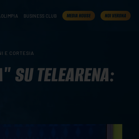
MEDIA HOUSE
NOI VERONA
AOLIMPIA
BUSINESS CLUB
TAMPA
OLIMPIA
I NOSTRI PARTNER
K
PRESENTA LA TUA AZIENDA
 VERONA
B2B AREA
NI E CORTESIA
 ROOM
" SU TELEARENA: