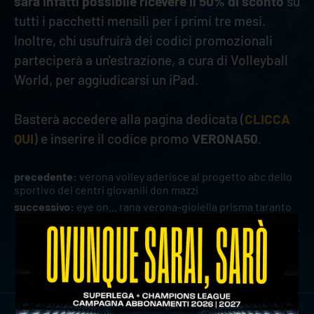
sarà infatti possibile ricevere il 50% di sconto
su
tutti i pacchetti mensili per i primi tre mesi.
Inoltre, chi usufruirà dei codici promozionali
parteciperà a un'estrazione, a cura di Volleyball
World, per aggiudicarsi un iPad.
Basterà accedere alla pagina dedicata (
CLICCA
QUI
) e inserire il codice promo
VERONA50
.
precedente:
verona volley aderisce al progetto abc dello
sportivo dei centri giovanili don mazzi
successivo:
eye on... rana verona-gioiella prisma taranto
news prima squadra