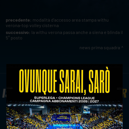
precedente:
modalità d'accesso area stampa withu
verona-top volley cisterna
successivo:
la withu verona passa anche a siena e blinda il
5° posto
news prima squadra
ISCRIVITI ALLA
NEWSLETTER
ISCRIVITI ORA