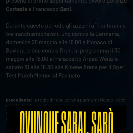
presenti al primo appuntamento, ovvero Lorenzo
Cortesia
e Francesco
Sani
.
Durante questo periodo gli azzurri affronteranno
tre match amichevoli: uno contro la Germania,
domenica 25 maggio alle 16.00 a Monaco di
Baviera, e due contro l’Iran, in programma il 30
maggio alle 16.00 al Palazzetto Árpád Weisz e
sabato 31 alle 18.30 alla Kioene Arena per il Bper
Test Match Memorial Pasinato.
precedente:
la regia di rana verona parla americano: ecco
micah christenson!
successivo:
verona volley annuncia una nuova importante
partnership con müller italia
news prima squadra