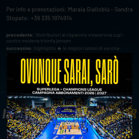
Per info e prenotazioni: Maraia Gialloblù - Sandra
Stopato: +39 335 1974914
precedente:
"distributori al risparmio vivaverona cup":
contro modena trionfa jensen
successivo:
highlights 🔥 le migliori azioni di verona-
modena 1-3
news prima squadra
ISCRIVITI ALLA
NEWSLETTER
ISCRIVITI ORA