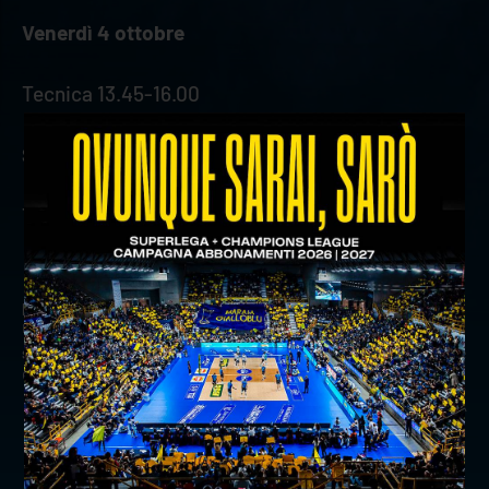
Venerdì 4 ottobre
Tecnica 13.45-16.00
Sabato 5 ottobre
Tecnica 11.30-13.30
precedente:
domani allenamento congiunto a trento per
rana verona
successivo:
rana verona-cisterna volley: aperte le vendite
dei biglietti
news prima squadra