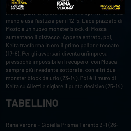
primo tempo perfetto che vale l’8-4. Il centrale
marchigiano si ripete, ma anche Spirito non è da
meno e usa l’astuzia per il 12-5. L’ace piazzato di
Mozic e un nuovo monster block di Mosca
aumentano il distacco. Appena entrato, poi,
Keita trasforma in oro il primo pallone toccato
(17-8). Per gli avversari diventa un’impresa
pressoché impossibile il recupero, con Mosca
sempre più invadente sottorete, con altri due
monster block da urlo (23-14). Poi è il muro di
Keita su Alletti a siglare il punto decisivo (25-14).
TABELLINO
Rana Verona – Gioiella Prisma Taranto 3–1 (26-