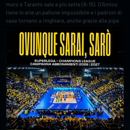
muro e Taranto sale a più sette (8-15). D’Amico
tiene in aria un pallone impossibile e i padroni di
casa tornano a ringhiare, anche grazie alla pipe
di Dzavoronok (12-17). Le distanze si riducono
con il tocco morbido del neoentrato Sani, anche
se Taranto regge l’urto. Poi il muro veronese,
anche con il contributo di Mosca, torna a essere
un fattore e D’Amico un furetto in difesa (20-22).
Russel firma la set ball, poi Gutierrez chiude la
frazione.
Verona rientra sul taraflex con il piglio giusto:
dopo un gran muro Amin sigla il terzo punto per i
suoi (3-1). Dzavoronok si mette in proprio e con
un ace da applausi prova a mandare Verona in
fuga (6-2). Anche Mosca appone la firma con un