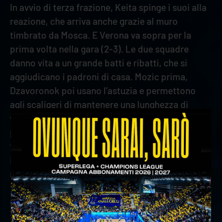
In avvio di terza frazione, Keita spinge i suoi alla
reazione, che arriva anche grazie al muro
timbrato da Mosca. E Verona va sopra per la
prima volta nella gara (2-3). Le due squadre
danno vita a un grande batti e ribatti, che si
aggiudicano i padroni di casa. Mozic prima,
Dzavoronok poi usano l’astuzia e permettono
agli scaligeri di mantenere una lunghezza di
vantaggio (6-7). Keita sfodera la sua potenza da
posto due, seguito a ruota da Dzavoronok, che
firma il +2 (8-10). La buona serie di Kozamernik
in battuta porta al sorpasso (11-10), ma Verona
riacciuffa subito il pari. La pipe di Mozic e il
tocco di seconda intenzione di Spirito
mantengono l’equilibrio, poi Rychlicki manda i
suoi sul 17-15. Nuova parità con l’ace di