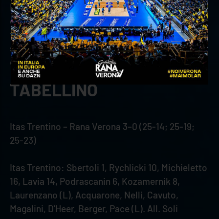
Dzavoronok, ma Michieletto è nuovamente
decisivo da seconda linea (21-19). Un primo
tempo e un muro vincenti di Mosca ridanno
speranza agli scaligeri. Infine, l’errore al servizio
di Dzavoronok chiude l’incontro (25-23).
TABELLINO
Itas Trentino – Rana Verona 3–0 (25-14; 25-19;
25-23)
Itas Trentino: Sbertoli 1, Rychlicki 10, Michieletto
16, Lavia 14, Podrascanin 6, Kozamernik 8,
Laurenzano (L), Acquarone, Nelli, Cavuto,
Magalini, D’Heer, Berger, Pace (L). All. Soli