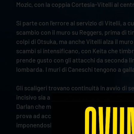
Mozic, con la coppia Cortesia-Vitelli al cen
Si parte con l’errore al servizio di Vitelli, a
scambio con il muro su Reggers, prima di tim
colpi di Otsuka, ma anche Vitelli alza il muro
scambi si intensificano, con Keita che timbra 
prende gusto con gli attacchi da seconda line
lombarda. I muri di Caneschi tengono a galla
Gli scaligeri trovano continuità in avvio di
incisivo sia a muro che in attacco (6-0). Ver
Darlan che mette a segno tre attacchi da capo
prova ad accorciare le distanze, ma il maliano 
imponendosi a muro, con Verona che mette il s