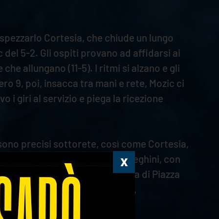
a a spezzarlo Cortesia, che chiude un lungo
del 5-2. Gli ospiti provano ad affidarsi ai
he allungano (11-5). I ritmi si alzano e gli
ero 9, poi, insacca tra mani e rete, Mozic ci
i giri al servizio e piega la ricezione
 sono precisi sottorete, così come Cortesia,
a poco margine di replica ai meneghini, con
a un altro ace (15-1). La squadra di Piazza
6. Masulovic tiene in vita i suoi,
arlan (25-15).