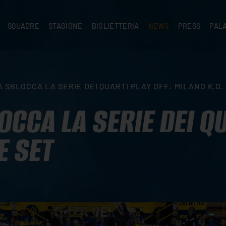
SQUADRE
STAGIONE
BIGLIETTERIA
NEWS
PRESS
PAL
A
PRIMA SQUADRA
SUPERLEGA
ABBONAMENTI
NEWS PRIMA SQUADRA
COMUNICATI S
PALA
SERIE C
CEV CHAMPIONS LEAGUE
RIVENDITORI
NEWS GIOVANILI
ACCREDITI
PAR
NIGRAMMA
PRIMA DIVISIONE
SETTORE GIOVANILE
TIFOSI CON DISABILITÀ
CASA
SBLOCCA LA SERIE DEI QUARTI PLAY OFF: MILANO K.O. 
TTACI
SETTORE GIOVANILE
CAMP
KIDS
CCA LA SERIE DEI QU
MINIVOLLEY
E SET