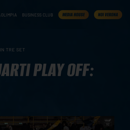
MEDIA HOUSE
NOI VERONA
AOLIMPIA
BUSINESS CLUB
TAMPA
OLIMPIA
I NOSTRI PARTNER
K
PRESENTA LA TUA AZIENDA
 VERONA
B2B AREA
IN TRE SET
 ROOM
ARTI PLAY OFF: