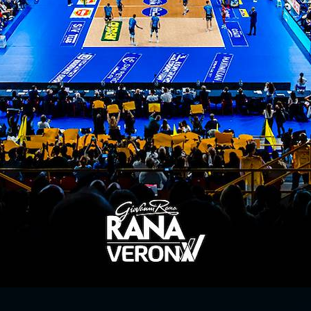
a
29%
 31%