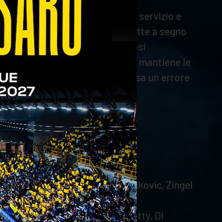
-5). Poi Darlan entra in serie al servizio e
entire anche dai nove metri e mette a segno
le redini della sfida, affidandosi
 al muro e firma il 19-14. Verona mantiene le
 nel finale con Otsuka, ma ci pensa un errore
sic, Gironi 1, Glatz, Sani, Nedeljkovic, Zingel
nti 2, Lindqvist 1, Masajedi, Rotty, Di