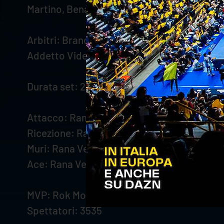
Martino, Benacchio, Corbetta (L). All. Piazz
Arbitri: Brancati, Cerra, Mesiano
Addetto Videocheck: Cristoforetti
Durata set: 23’; 24’; 28’; totale: 1h15’
Attacco: Rana Verona 50%; Allianz Milano 
Ricezione: Rana Verona 40%; Allianz Milano
Muri: Rana Verona 5; Allianz Milano 10
Ace: Rana Verona 9; Allianz Milano 1
MVP: Rok Mozic
Spettatori: 3535