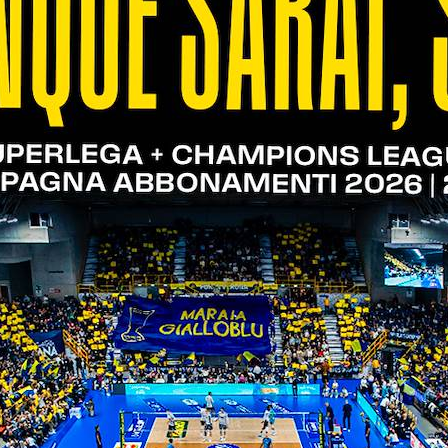
 con il muro di Barbanti va avanti di tre lunghezze (2
ai suoi di recuperare terreno (7-7). Keita si fa s
hristenson-Cortesia (10-7). Verona riprende in mano 
mani di avversarie per il 15-12. Keita passa in mezzo
Gironi su Otsuka (23-18). Milano prova a ravvivarsi
).
; 25-21)
, Keita 18, Vitelli 2, Cortesia 8, D’Amico (L), Planin
Ichino 8, Caneschi 7, Masulovic 6, Catania (L), Barba