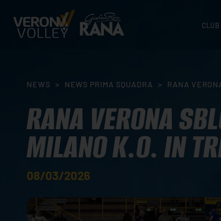
CLUB
STORI
SEDI
ORGA
NEWS
>
NEWS PRIMA SQUADRA
>
RANA VERONA 
CONTA
RANA VERONA SBLO
MILANO K.O. IN TR
08/03/2026