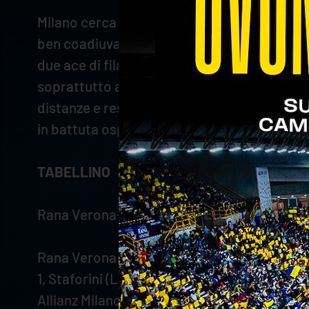
Milano cerca la reazione all’inizio del terzo e
ben coadiuvato da Keita in attacco permette 
due ace di fila, prima dell’intesa vincente C
soprattutto ai colpi di Darlan, che piega le 
distanze e resta a più cinque con il muro di 
in battuta ospite a chiudere la partita (25-21
TABELLINO
Rana Verona-Allianz Milano 3-0 (25-16; 25-15
Rana Verona: Christenson 1, Darlan 16, Mozic 14
1, Staforini (L). All. Soli
Allianz Milano: Kreling, Reggers 5, Otsuka 5, 