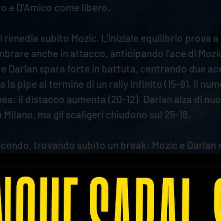
tro e D’Amico come libero.
 cui rimedia subito Mozic. L’iniziale equilibrio prov
brare anche in attacco, anticipando l’ace di Mozic 
 e Darlan spara forte in battuta, centrando due ace c
la pipe al termine di un rally infinito (15-9). Il num
a: il distacco aumenta (20-12). Darlan alza di nuovo 
 Milano, ma gli scaligeri chiudono sul 25-16.
 secondo, trovando subito un break: Mozic e Darlan
ona tiene alta l’intensità del proprio gioco e lasci
giro (11-1). Keita chiude nei tre metri e Mozic infil
non ci sta e tira un siluro dai nove metri per il 19-
igillo sulla frazione con la diagonale stretta di D