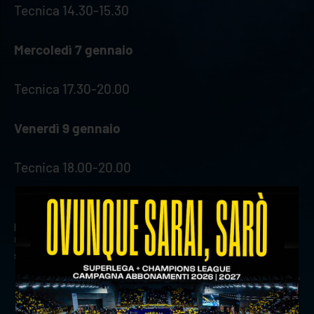
Tecnica 14.30-15.30
Mercoledì 7 gennaio
Tecnica 17.30-20.00
Venerdì 9 gennaio
Tecnica 18.00-20.00
precedente:
la befana ha fatto centro: disponibile la
nuova app di verona volley
successivo:
game review: vero volley monza-rana verona
news prima squadra