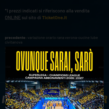
*I prezzi indicati si riferiscono alla vendita
ONLINE
sul sito di
TicketOne.it
precedente:
variazione orario rana verona-cucine lube
civitanova
successivo:
lollo's group confermato jersey sponsor di
verona volley
news prima squadra
ISCRIVITI ALLA
NEWSLETTER