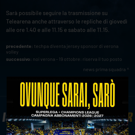
Sarà possibile seguire la trasmissione su
Telearena anche attraverso le repliche di giovedì
alle ore 1.40 e alle 11.15 e sabato alle 11.15.
precedente:
techpa diventa jersey sponsor di verona
volley
successivo:
noi verona - 19 ottobre: riserva il tuo posto
news prima squadra
ISCRIVITI ALLA
NEWSLETTER