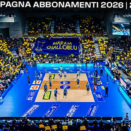
ITI ALLA
NEWSLETTER
ISC