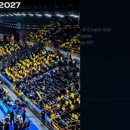
INTERVIEWS
18 aprile 2026
Il commento di Coach Soli
dopo Gara 4 delle
Semifinali Play Off
RIVITI ORA