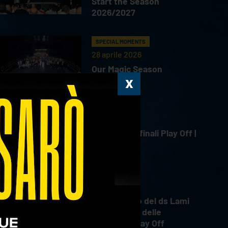
Start the Season
2026/2027
SPECIAL MOMENTS
28 aprile 2026
Our Magic Season
HIGHLIGHTS
18 aprile 2026
Gara 4 Semifinali Play Off |
18.04.2026
INTERVIEWS
18 aprile 2026
Il commento del ds Lami
dopo Gara 4 delle
Semifinali Play Off