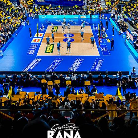
ITI ALLA
NEWSLETTER
ISC
TITLE SPONSOR