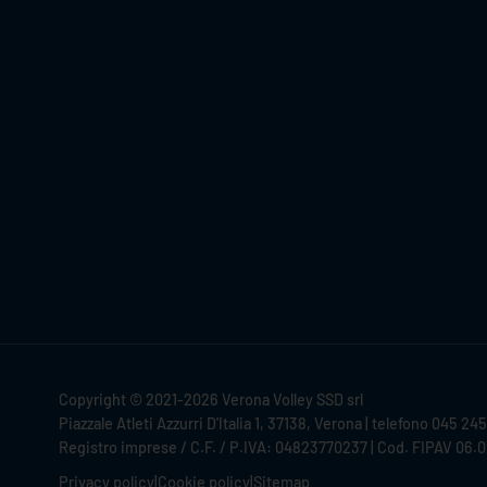
Copyright © 2021-2026 Verona Volley SSD srl
Piazzale Atleti Azzurri D'Italia 1, 37138, Verona | telefono 045 24
Registro imprese / C.F. / P.IVA: 04823770237 | Cod. FIPAV 06.
Privacy policy
|
Cookie policy
|
Sitemap