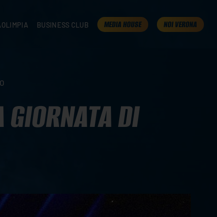
MEDIA HOUSE
NOI VERONA
AOLIMPIA
BUSINESS CLUB
TAMPA
OLIMPIA
I NOSTRI PARTNER
K
PRESENTA LA TUA AZIENDA
 VERONA
B2B AREA
NO
 ROOM
 GIORNATA DI