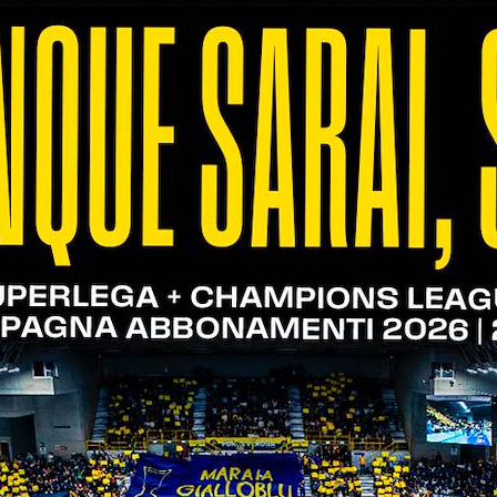
 del sistema di TicketOne nella giornata di oggi l
 Online che in sede. Seguirà comunicazione non ap
i rana verona
a week 2 di vnl, idem per christenson, in campo anche sani e cortes