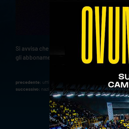
Si avvisa che a causa di un problema tecnico
gli abbonamenti alla stagione 2026/2027 sia
precedente:
ufficiale leonardo scanferla, nuovo libero d
successivo:
nazionali: tre vittorie per soli e mozic nell