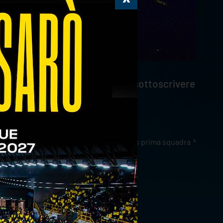
unedì 29 giugno non è possibile sottoscrivere
pena il problema sarà risolto.
news prima squadra
ia