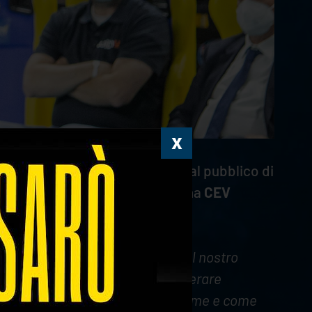
ni, ore 18:00
, proprio davanti al pubblico di
in palio uno slot per la prossima
CEV
e tre settimane per lavorare sul nostro
i Playoff. Dobbiamo ancora recuperare
esta competizione? Il club, come me e come