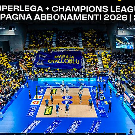
a vada giocata al massimo delle nostre possibilità. 
ima partita abbiamo assistito ad un vero e proprio s
erò mai di dirlo, solo il nostro uomo in più in campo
auguro che domani, nonostante molte persone sarann
na grande festa assieme come è accaduto nell'ultim