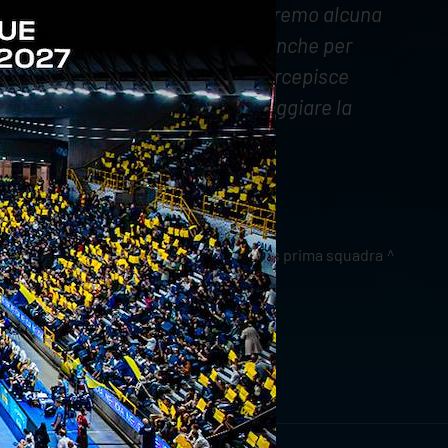
Puntiamo sempre a vincere e non faremo alcuna
pettacolo, grazie ai ragazzi, ma anche per
. La nostra squadra è giovane e percepisce
o giustamente altrove per festeggiare la
a gara qui con Monza".
news prima squadra