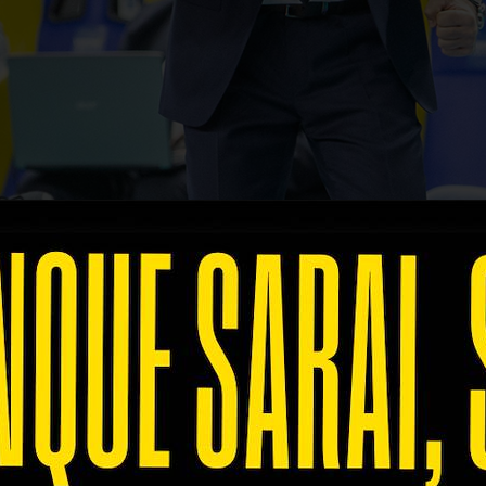
mpo da gioco i gialloblù torneranno in campo
doma
e il loro esordio nei
Playoff 5° Posto
, che mettono 
ecnico
Radostin Stoytchev
:
"Abbiamo sfruttato quest
 vista della prossima stagione, oltre che per quest
assimo da subito. Con quali stimoli affrontiamo qu