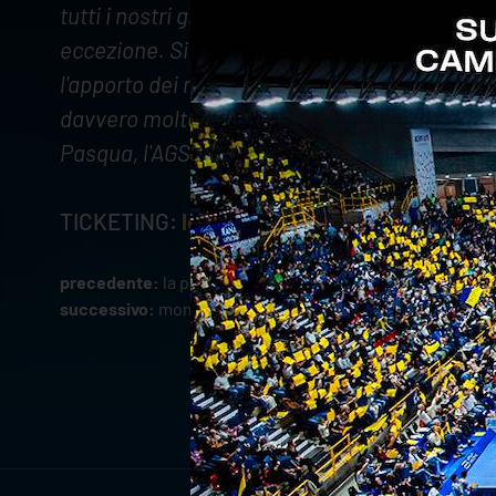
tutti i nostri giocatori, crede che ogni sfid
eccezione. Si riparte dal Forum, dove nell'ult
l'apporto dei nostri tifosi che, non mi stanch
davvero molto il sostegno del pubblico. Mi 
Pasqua, l'AGSM Forum sia vivo e acceso per u
TICKETING:
leggi qui
precedente:
la pasqua è gialloblù! verona-taranto 3-0
successivo:
monza-verona, variazione data