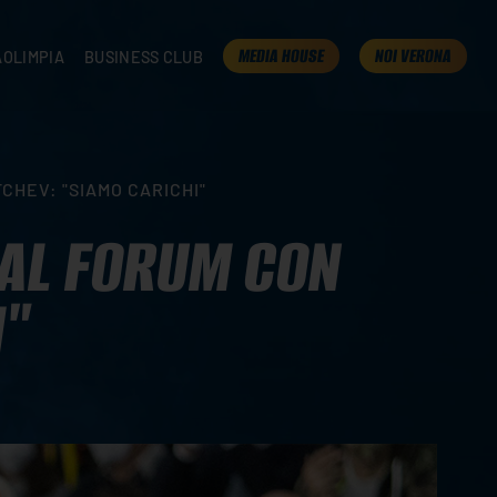
MEDIA HOUSE
NOI VERONA
AOLIMPIA
BUSINESS CLUB
TAMPA
OLIMPIA
I NOSTRI PARTNER
K
PRESENTA LA TUA AZIENDA
 VERONA
B2B AREA
CHEV: "SIAMO CARICHI"
 ROOM
 AL FORUM CON
I"