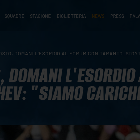
SQUADRE
STAGIONE
BIGLIETTERIA
NEWS
PRESS
PAL
A
PRIMA SQUADRA
SUPERLEGA
ABBONAMENTI
NEWS PRIMA SQUADRA
COMUNICATI S
PALA
SERIE C
CEV CHAMPIONS LEAGUE
RIVENDITORI
NEWS GIOVANILI
ACCREDITI
PAR
NIGRAMMA
PRIMA DIVISIONE
SETTORE GIOVANILE
TIFOSI CON DISABILITÀ
CASA
OSTO, DOMANI L'ESORDIO AL FORUM CON TARANTO. STOYT
TTACI
SETTORE GIOVANILE
CAMP
KIDS
, DOMANI L'ESORDIO
MINIVOLLEY
HEV: "SIAMO CARICH