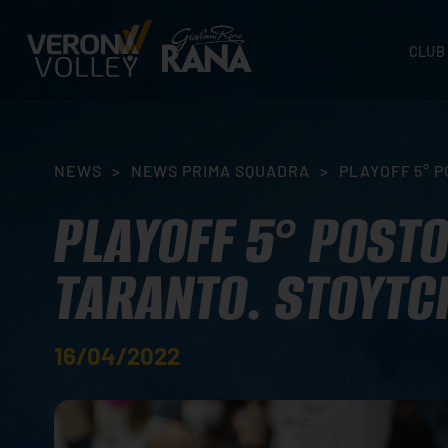
CLUB
STORI
SEDI
ORGA
NEWS
>
NEWS PRIMA SQUADRA
>
PLAYOFF 5° P
CONTA
PLAYOFF 5° POSTO
TARANTO. STOYTC
16/04/2022