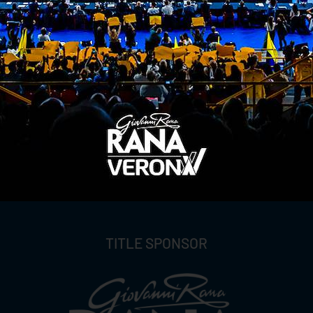
ITI ALLA
NEWSLETTER
ISC
TITLE SPONSOR