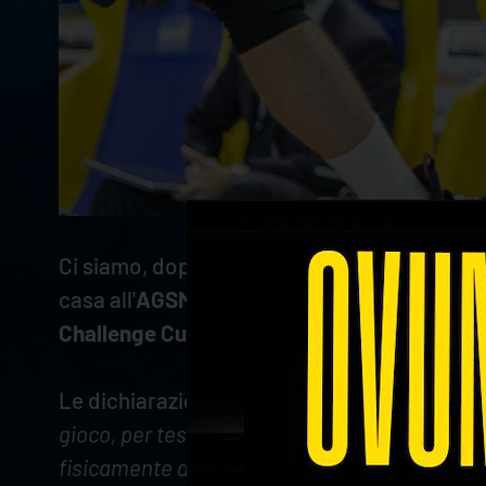
Ci siamo, dopo tre settimane lontani dal ca
casa all'
AGSM Forum contro Taranto
per far
Challenge Cup.
Le dichiarazioni alla vigilia della sfida del t
gioco, per testare alcune dinamiche anche in
fisicamente alcuni giocatori, ma daremo il m