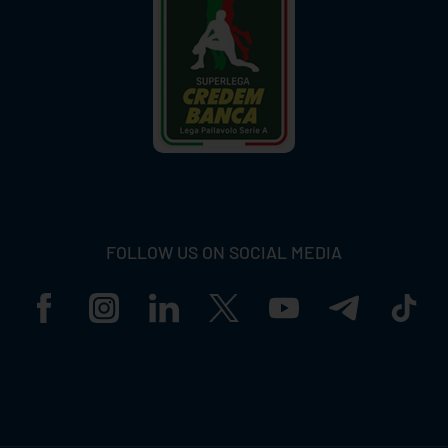
FOLLOW US ON SOCIAL MEDIA