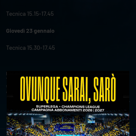
Tecnica 15.15-17.45
Giovedì 23 gennaio
Tecnica 15.30-17.45
precedente:
match analysis: valsa group modena-rana
verona in sintesi
successivo:
al via le vendite per rana verona-trento:
anello superiore a 15 e curve a 10 fino al 26/01
news prima squadra