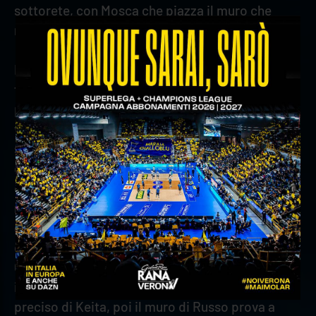
sottorete, con Mosca che piazza il muro che
riapre i giochi (22-25).
Nel quarto set le danze si aprono con la battuta
fuori di Keita, ma Mosca ci mette subito una
pezza con il muro su Plotnytskyi. Keita buca due
volte la diga perugina e spedisce gli scaligeri
sopra di due lunghezze (3-5). Anche Grozdanov è
efficace sottorete, costringendo Lorenzetti a
chiamare time-out sul 4-7. Sani impensierisce la
ricezione avversaria con un buon turno in battuta
che garantisce un discreto vantaggio per gli
ospiti. Keita sceglie la potenza da posto due, poi
Grozdanov imbuca nell’angolo dai nove metri per
il 5-12. Verona tenta la fuga con il lungolinea
preciso di Keita, poi il muro di Russo prova a