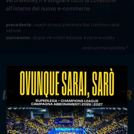
all’interno del nuovo e-commerce.
precedente:
coach simoni presenta itas trentino-rana
verona
successivo:
acque veronesi insieme a verona volley
news prima squadra
ISCRIVITI ALLA
NEWSLETTER
ISCRIVITI ORA