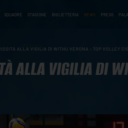
SQUADRE
STAGIONE
BIGLIETTERIA
NEWS
PRESS
PAL
A
PRIMA SQUADRA
SUPERLEGA
ABBONAMENTI
NEWS PRIMA SQUADRA
COMUNICATI S
PALA
SERIE C
CEV CHAMPIONS LEAGUE
RIVENDITORI
NEWS GIOVANILI
ACCREDITI
PAR
NIGRAMMA
PRIMA DIVISIONE
SETTORE GIOVANILE
TIFOSI CON DISABILITÀ
CASA
IOSITÀ ALLA VIGILIA DI WITHU VERONA - TOP VOLLEY C
TTACI
SETTORE GIOVANILE
CAMP
KIDS
TÀ ALLA VIGILIA DI W
MINIVOLLEY