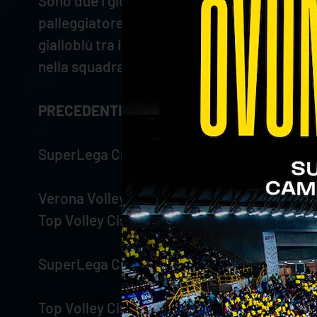
Sono due i giocatori ad aver vestito le maglie
palleggiatore Michele Baranowicz, che ha abi
gialloblù tra il 2010 e il 2017 e nell’annata
nella squadra pontina tra il 2011 e il 2014,
PRECEDENTI
SuperLega Credem Banca 2021/2022 – Regu
Verona Volley – Top Volley Cisterna 1-3 (20-2
Top Volley Cisterna – Verona Volley 1-3 (25-
SuperLega Credem Banca 2021/2022 – Play 
Top Volley Cisterna – Verona Volley 2-3 (24-2