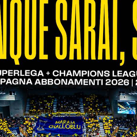
 sia di Verona che di Cisterna, entrambi tra le file 
tato le mura scaligere nelle stagioni 2015/2016 e 2
 2020/2021. Inoltre, il viceallenatore veronese Dario
 diventando primo allenatore nella seconda parte de
lar Season
5; 27-29; 25-19; 21-25)
23; 20-25; 23-25; 21-25)
Off 5° Posto
6; 25-16; 22-25; 25-20; 17-19)