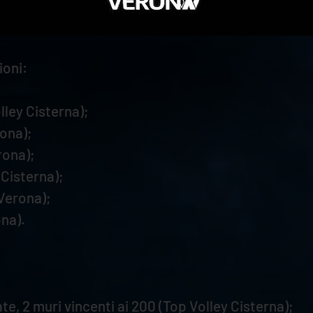
Top Volley Cisterna);
rna).
ioni:
lley Cisterna);
ona);
rona);
 Cisterna);
Verona);
na).
te, 2 muri vincenti ai 200 (Top Volley Cisterna);