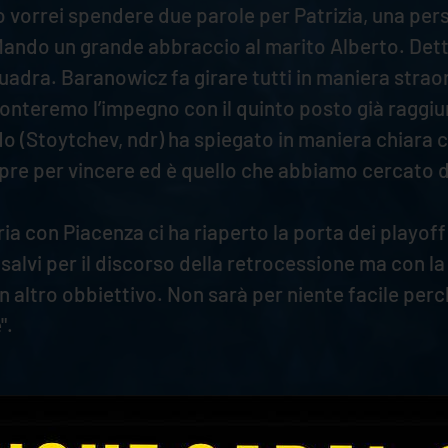
o vorrei spendere due parole per Patrizia, una pers
Mando un grande abbraccio al marito Alberto. Detto
squadra. Baranowicz fa girare tutti in maniera strao
affronteremo l’impegno con il quinto posto già rag
 (Stoytchev, ndr) ha spiegato in maniera chiara ch
 per vincere ed è quello che abbiamo cercato di 
oria con Piacenza ci ha riaperto la porta dei playof
lvi per il discorso della retrocessione ma con la 
 un altro obbiettivo. Non sarà per niente facile p
".