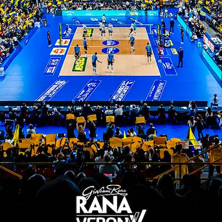
ular Season
5; 25-23; 25-20; 20-25; 13-15)
ona);
rona);
 Cisterna);
olley Cisterna);
na);