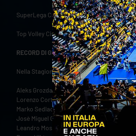
SuperLega Credem Banca 2022/2023 – Reg
Top Volley Cisterna – WithU Verona 2-3 (13-2
RECORD DI GIORNATA
Nella Stagione 2022/2023 Regular Season:
Aleks Grozdanov - 11 punti ai 100 (WithU Ver
Lorenzo Cortesia - 16 punti ai 100 (WithU Ve
Marko Sedlacek - 18 punti ai 300 (Top Volley
Josè Miguel Gutierrez - 2 punti ai 100 (Top V
Leandro Mosca - 37 punti ai 100 (WithU Vero