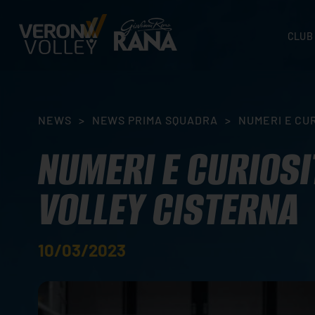
CLUB
STORI
SEDI
ORGA
NEWS
>
NEWS PRIMA SQUADRA
>
NUMERI E CUR
CONTA
NUMERI E CURIOSI
VOLLEY CISTERNA
10/03/2023