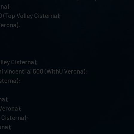
na);
0 (Top Volley Cisterna);
Verona).
lley Cisterna);
hi vincenti ai 500 (WithU Verona);
sterna);
na);
Verona);
 Cisterna);
ona);