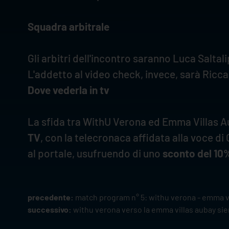
Squadra arbitrale
Gli arbitri dell'incontro saranno Luca Saltal
L'addetto al video check, invece, sarà Ricc
Dove vederla in tv
La sfida tra WithU Verona ed Emma Villas Aub
TV
, con la telecronaca affidata alla voce di
al portale, usufruendo di uno
sconto del 10
precedente:
match program n° 5: withu verona - emma vi
successivo:
withu verona verso la emma villas aubay sien