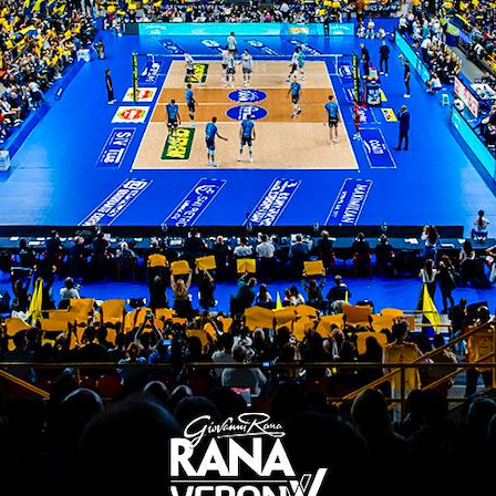
Verona);
as Aubay Siena);
a Villas Aubay Siena).
ithU Verona);
ona);
Verona);
a Villas Aubay Siena);
 Aubay Siena).