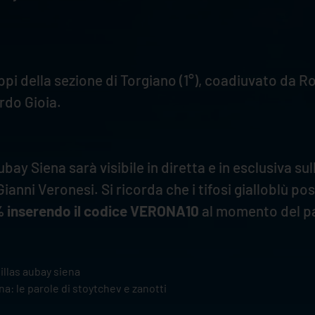
ippi della sezione di Torgiano (1°), coadiuvato da R
ardo Gioia.
ay Siena sarà visibile in diretta e in esclusiva s
 Gianni Veronesi. Si ricorda che i tifosi gialloblù
% inserendo il codice VERONA10
al momento del p
llas aubay siena
a: le parole di stoytchev e zanotti