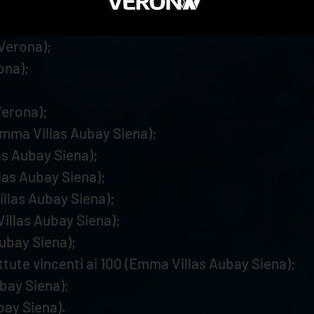
;
Verona);
ona);
Verona);
Emma Villas Aubay Siena);
as Aubay Siena);
las Aubay Siena);
illas Aubay Siena);
Villas Aubay Siena);
Aubay Siena);
ttute vincenti ai 100 (Emma Villas Aubay Siena);
ubay Siena);
ubay Siena).