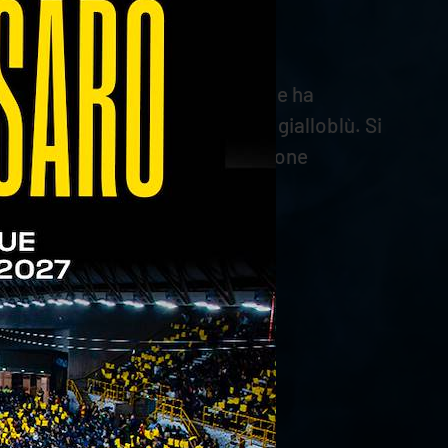
eri troviamo Lorenzo Cortesia, che ha
 Siena, invece, ci sono due ex gialloblù. Si
ato le mura scaligere nella stagione