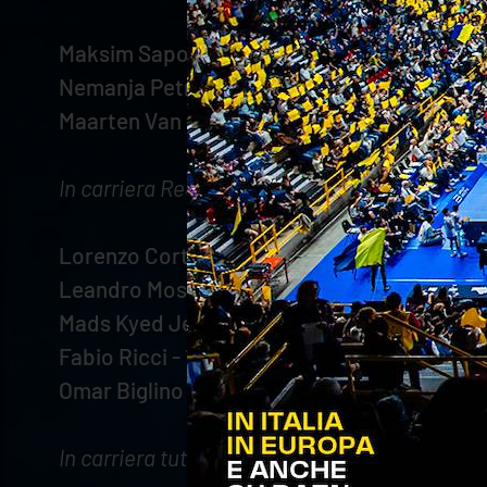
Maksim Sapozhkov - 24 punti ai 200 (WithU 
Nemanja Petric - 30 punti ai 100 (Emma Vill
Maarten Van Garderen - 40 punti ai 100 (Emm
In carriera Regular Season:
Lorenzo Cortesia - 2 muri vincenti ai 200 (W
Leandro Mosca - 36 punti ai 500 (WithU Ver
Mads Kyed Jensen - 38 punti ai 500 (WithU 
Fabio Ricci - 1 attacchi vincenti ai 500 (Emm
Omar Biglino - 27 punti ai 1000 (Emma Villas
In carriera tutte le competizioni: