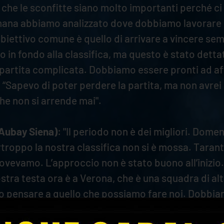
 che le sconfitte siano molto importanti perché ci f
imana abbiamo analizzato dove dobbiamo lavorare pe
'obiettivo comune è quello di arrivare a vincere se
in fondo alla classifica, ma questo è stato detta
a partita complicata. Dobbiamo essere pronti ad af
: “Sapevo di poter perdere la partita, ma non avre
che non si arrende mai".
 Aubay Siena)
: "Il periodo non è dei migliori. Dom
troppo la nostra classifica non si è mossa. Tarant
vamo. L’approccio non è stato buono all’inizio. 
ra testa ora è a Verona, che è una squadra di alt
pensare a quello che possiamo fare noi. Dobbiam