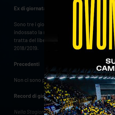
Ex di giornata
Sono tre i giocatori che hanno vestito i colo
indossato la maglia dei toscani al loro primo
tratta del libero Federico Bonami, a Verona t
2018/2019.
Precedenti
Non ci sono precedenti tra le due squadre
Record di giornata
Nella Stagione 2022/2023 Regular Season: