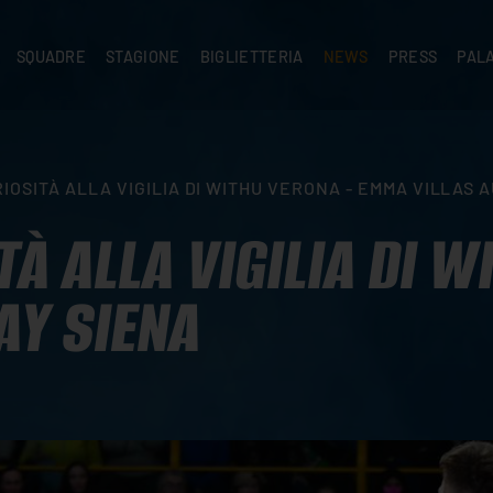
SQUADRE
STAGIONE
BIGLIETTERIA
NEWS
PRESS
PAL
A
PRIMA SQUADRA
SUPERLEGA
ABBONAMENTI
NEWS PRIMA SQUADRA
COMUNICATI S
PALA
SERIE C
CEV CHAMPIONS LEAGUE
RIVENDITORI
NEWS GIOVANILI
ACCREDITI
PAR
NIGRAMMA
PRIMA DIVISIONE
SETTORE GIOVANILE
TIFOSI CON DISABILITÀ
CASA
IOSITÀ ALLA VIGILIA DI WITHU VERONA - EMMA VILLAS 
TTACI
SETTORE GIOVANILE
CAMP
KIDS
TÀ ALLA VIGILIA DI W
MINIVOLLEY
AY SIENA