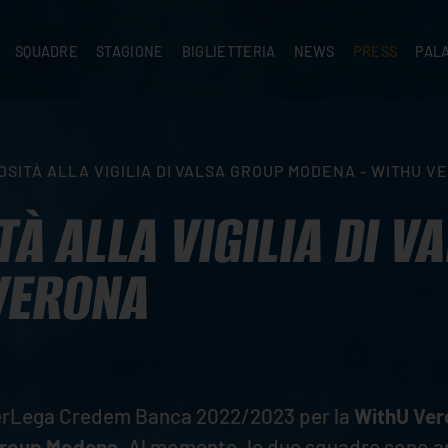
SQUADRE
STAGIONE
BIGLIETTERIA
NEWS
PRESS
PAL
A
PRIMA SQUADRA
SUPERLEGA
ABBONAMENTI
NEWS PRIMA SQUADRA
COMUNICATI S
PALA
SERIE C
CEV CHAMPIONS LEAGUE
RIVENDITORI
NEWS GIOVANILI
ACCREDITI
PAR
NIGRAMMA
PRIMA DIVISIONE
SETTORE GIOVANILE
TIFOSI CON DISABILITÀ
CASA
OSITÀ ALLA VIGILIA DI VALSA GROUP MODENA - WITHU V
TTACI
SETTORE GIOVANILE
CAMP
KIDS
TÀ ALLA VIGILIA DI V
MINIVOLLEY
VERONA
perLega Credem Banca 2022/2023 per la
WithU Ver
Group Modena
. Al momento, le due squadre sono ap