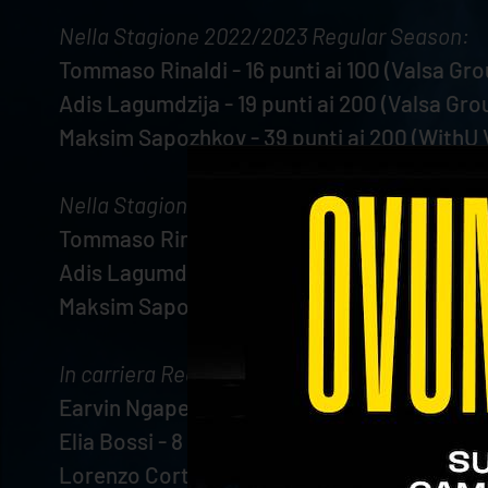
Nella Stagione 2022/2023 Regular Season:
Tommaso Rinaldi - 16 punti ai 100 (Valsa Gr
Adis Lagumdzija - 19 punti ai 200 (Valsa Gr
Maksim Sapozhkov - 39 punti ai 200 (WithU 
Nella Stagione 2022/2023 tutte le competizi
Tommaso Rinaldi - 16 punti ai 100 (Valsa Gr
Adis Lagumdzija - 19 punti ai 200 (Valsa Gr
Maksim Sapozhkov - 39 punti ai 200 (WithU 
In carriera Regular Season:
Earvin Ngapeth - 4 punti ai 2500 (Valsa Gro
Elia Bossi - 8 attacchi vincenti ai 500 (Val
Lorenzo Cortesia - 2 muri vincenti ai 200 (W