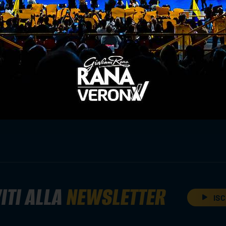
ona sarà trasmessa in diretta e in esclusiva sulla
ttoscrivere il proprio abbonamento al portale, usu
to.
dena passa 3 a 1
e parole di stoytchev e jensen
ITI ALLA
NEWSLETTER
ISC