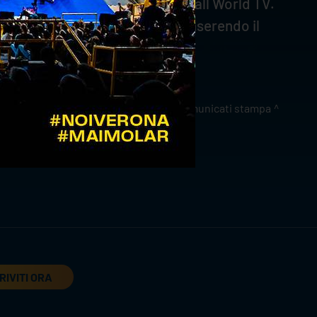
 piattaforma streaming Volleyball World TV.
fruendo di uno sconto del 10% inserendo il
comunicati stampa
RIVITI ORA