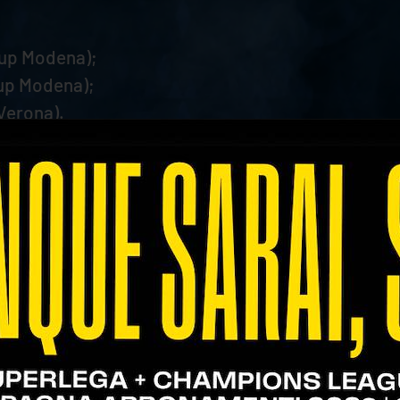
oup Modena);
oup Modena);
Verona).
oni:
oup Modena);
oup Modena);
Verona).
up Modena);
sa Group Modena);
ithU Verona);