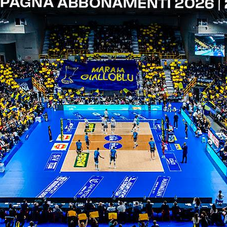
Verona).
lsa Group Modena);
odena);
a Group Modena);
Modena);
);
Verona);
Verona);
ona).