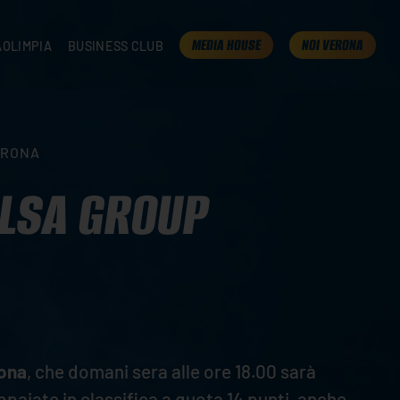
MEDIA HOUSE
NOI VERONA
AOLIMPIA
BUSINESS CLUB
TAMPA
OLIMPIA
I NOSTRI PARTNER
K
PRESENTA LA TUA AZIENDA
 VERONA
B2B AREA
ERONA
 ROOM
ALSA GROUP
ona
, che domani sera alle ore 18.00 sarà
paiate in classifica a quota 14 punti, anche