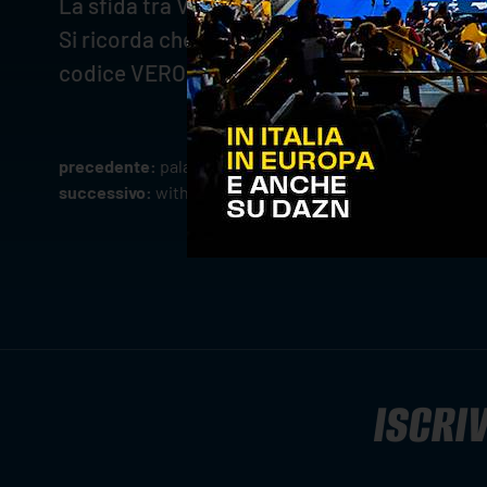
La sfida tra Valsa Group Modena e WithU Ver
Si ricorda che i tifosi gialloblù possono so
codice VERONA10 al momento del pagamen
precedente:
palapanini avverso per la withu verona: mo
successivo:
withu verona verso la valsa group modena: l
ISCRIV