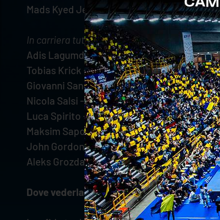
Mads Kyed Jensen - 38 punti ai 500 (WithU 
In carriera tutte le competizioni:
Adis Lagumdzija - 1 muri vincenti ai 100 (Va
Tobias Krick - 2 punti ai 300 (Valsa Group M
Giovanni Sanguinetti - 29 punti ai 100 (Vals
Nicola Salsi - 33 punti ai 200 (Valsa Group 
Luca Spirito - 24 punti ai 500 (WithU Verona
Maksim Sapozhkov - 39 punti ai 200 (WithU 
John Gordon Perrin - 6 punti ai 400 (WithU 
Aleks Grozdanov - 8 punti ai 600 (WithU Ver
Dove vederla in tv