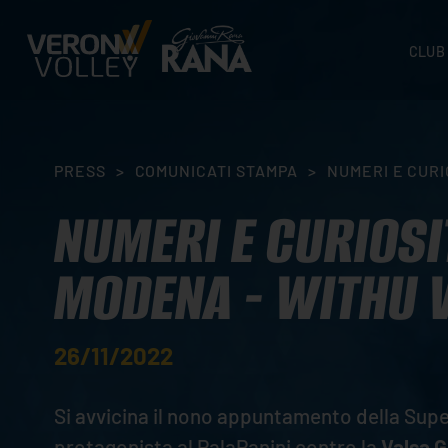
CLUB
STORI
SEDI
ORGA
PRESS
>
COMUNICATI STAMPA
>
NUMERI E CURI
CONTA
NUMERI E CURIOSI
MODENA - WITHU 
26/11/2022
Si avvicina il nono appuntamento della Su
protagonista al PalaPanini contro la
Valsa 