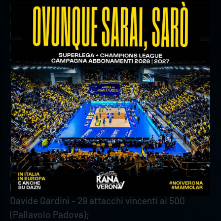
Rok Mozic - 27 punti ai 300 (WithU Verona);
Federico Crosato - 3 punti ai 100 (Pallavolo
Padova);
Lorenzo Cortesia - 32 punti ai 100 (WithU
Verona);
Leandro Mosca - 34 punti ai 100 (WithU Verona).
In carriera Regular Season:
Leandro Mosca - 18 punti ai 500 (WithU Verona);
Asparuh Asparuhov - 2 attacchi vincenti ai 500
(Pallavolo Padova);
Dusan Petkovic - 2 battute vincenti ai 100
(Pallavolo Padova);
Davide Gardini - 29 attacchi vincenti ai 500
(Pallavolo Padova);