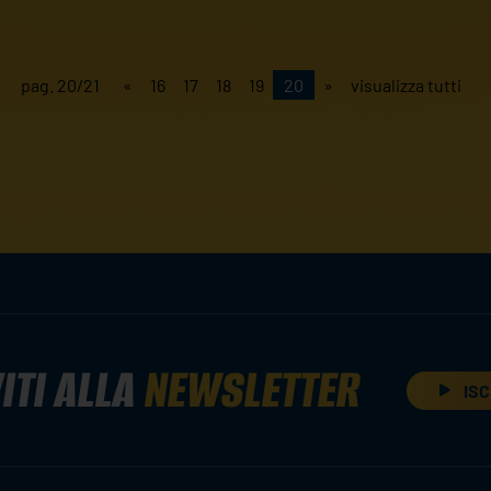
pag. 20/21
«
16
17
18
19
20
»
visualizza tutti
ITI ALLA
NEWSLETTER
ISC