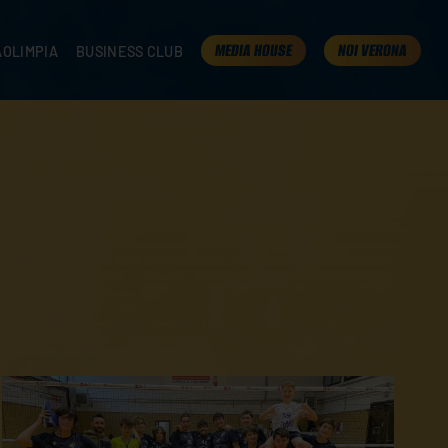
MEDIA HOUSE
NOI VERONA
AOLIMPIA
BUSINESS CLUB
TAMPA
OLIMPIA
I NOSTRI PARTNER
K
PRESENTA LA TUA AZIENDA
 VERONA
B2B AREA
 ROOM