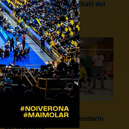
Settore Giovanile: i risultati del
weekend
22/10/2021
Settore giovanile: il calendario
del weekend