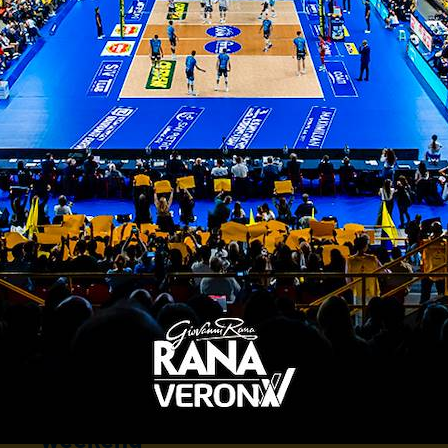
Settore Giovanile: nuova
partnership con Dual Volley
25/10/2021
Settore giovanile: i risultati del
weekend