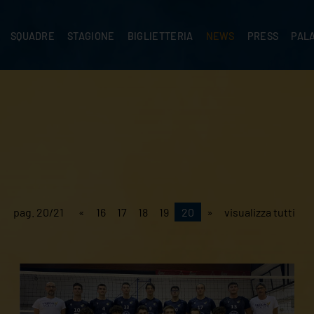
SQUADRE
STAGIONE
BIGLIETTERIA
NEWS
PRESS
PAL
A
PRIMA SQUADRA
SUPERLEGA
ABBONAMENTI
NEWS PRIMA SQUADRA
COMUNICATI S
PALA
SERIE C
CEV CHAMPIONS LEAGUE
RIVENDITORI
NEWS GIOVANILI
ACCREDITI
PAR
NIGRAMMA
PRIMA DIVISIONE
SETTORE GIOVANILE
TIFOSI CON DISABILITÀ
CASA
TTACI
SETTORE GIOVANILE
CAMP
KIDS
MINIVOLLEY
pag. 20/21
«
16
17
18
19
20
»
visualizza tutti