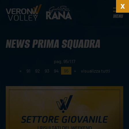
MENU
NEWS PRIMA SQUADRA
pag. 95/117
«
91
92
93
94
95
»
visualizza tutti