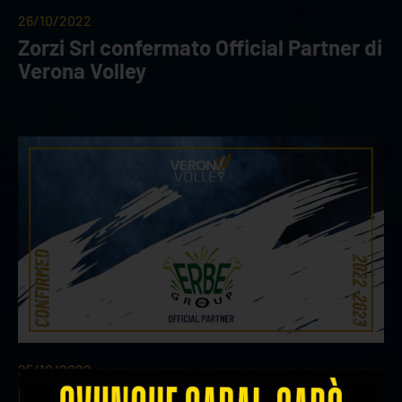
26/10/2022
Zorzi Srl confermato Official Partner di
Verona Volley
25/10/2022
Erbe Group confermato Official