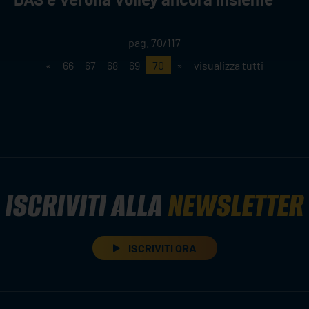
pag. 70/117
«
66
67
68
69
70
»
visualizza tutti
ISCRIVITI ALLA
NEWSLETTER
ISCRIVITI ORA