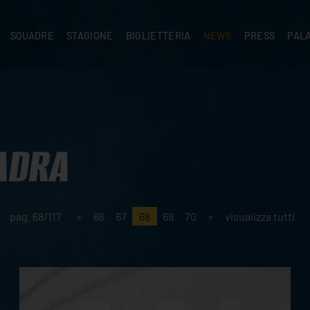
SQUADRE
STAGIONE
BIGLIETTERIA
NEWS
PRESS
PAL
A
PRIMA SQUADRA
SUPERLEGA
ABBONAMENTI
NEWS PRIMA SQUADRA
COMUNICATI S
PALA
SERIE C
CEV CHAMPIONS LEAGUE
RIVENDITORI
NEWS GIOVANILI
ACCREDITI
PAR
NIGRAMMA
PRIMA DIVISIONE
SETTORE GIOVANILE
TIFOSI CON DISABILITÀ
CASA
TTACI
SETTORE GIOVANILE
CAMP
KIDS
ADRA
MINIVOLLEY
pag. 68/117
«
66
67
68
69
70
»
visualizza tutti