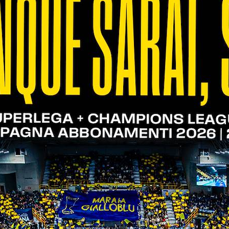
31/10/2023
La biglietteria in sede rimarrà
chiusa mercoledì 1° novembre