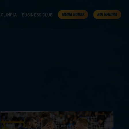
MEDIA HOUSE
NOI VERONA
AOLIMPIA
BUSINESS CLUB
TAMPA
OLIMPIA
I NOSTRI PARTNER
K
PRESENTA LA TUA AZIENDA
 VERONA
B2B AREA
 ROOM