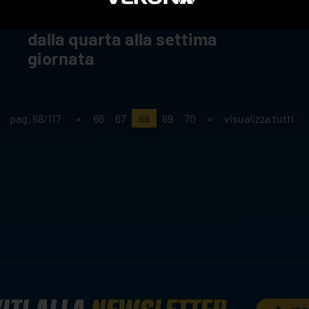
Il programma della SuperLega
dalla quarta alla settima
giornata
pag. 68/117
«
66
67
68
69
70
»
visualizza tutti