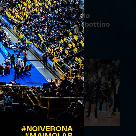
30/10/2023
Distributori Al Risparmio
VivaVerona Cup: primo bottino
per Amin
28/10/2023