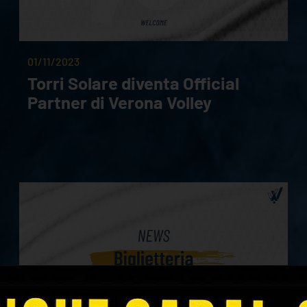
01/11/2023
Torri Solare diventa Official
Partner di Verona Volley