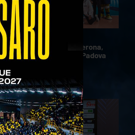
23/02/2025
Terza di fila per Rana Verona,
che fa suo il derby con Padova