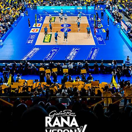
21/02/2025
Rana Verona su Telearena:
diciottesima puntata con Totolo
e Jensen