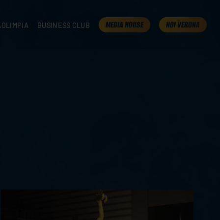
MEDIA HOUSE
NOI VERONA
AOLIMPIA
BUSINESS CLUB
TAMPA
OLIMPIA
I NOSTRI PARTNER
K
PRESENTA LA TUA AZIENDA
 VERONA
B2B AREA
 ROOM