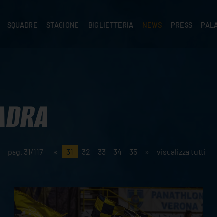
SQUADRE
STAGIONE
BIGLIETTERIA
NEWS
PRESS
PAL
A
PRIMA SQUADRA
SUPERLEGA
ABBONAMENTI
NEWS PRIMA SQUADRA
COMUNICATI S
PALA
SERIE C
CEV CHAMPIONS LEAGUE
RIVENDITORI
NEWS GIOVANILI
ACCREDITI
PAR
NIGRAMMA
PRIMA DIVISIONE
SETTORE GIOVANILE
TIFOSI CON DISABILITÀ
CASA
TTACI
SETTORE GIOVANILE
CAMP
KIDS
ADRA
MINIVOLLEY
pag. 31/117
«
31
32
33
34
35
»
visualizza tutti