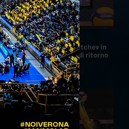
21/02/2025
Le parole di Coach Stoytchev in
vista del decimo turno di ritorno
contro Padova