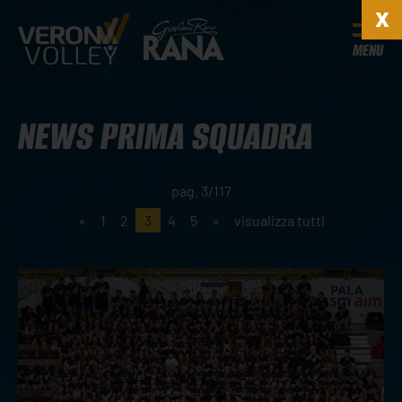
MENU
NEWS PRIMA SQUADRA
pag. 3/117
«
1
2
3
4
5
»
visualizza tutti