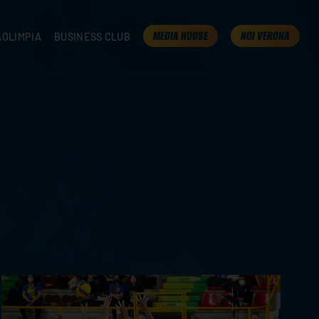
MEDIA HOUSE
NOI VERONA
AOLIMPIA
BUSINESS CLUB
TAMPA
OLIMPIA
I NOSTRI PARTNER
K
PRESENTA LA TUA AZIENDA
 VERONA
B2B AREA
 ROOM