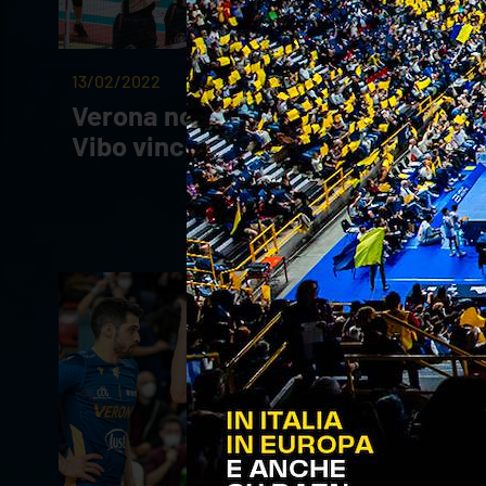
13/02/2022
Verona non passa al PalaMaiata,
Vibo vince 3-0