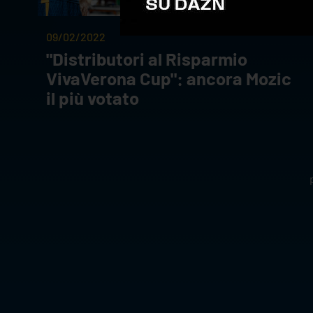
09/02/2022
"Distributori al Risparmio
VivaVerona Cup": ancora Mozic
il più votato