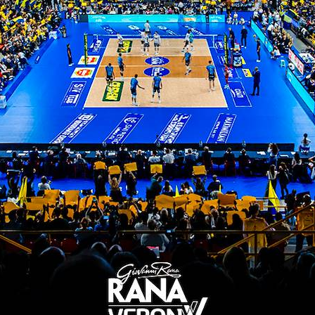
12/02/2022
Aguenier: "Vibo ha ritrovato
fiducia, ma non abbiamo
intenzione di fermarci ora"