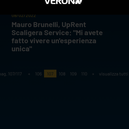
08/02/2022
Mauro Brunelli, UpRent
Scaligera Service: "Mi avete
fatto vivere un'esperienza
unica"
pag. 107/117
«
106
107
108
109
110
»
visualizza tutti