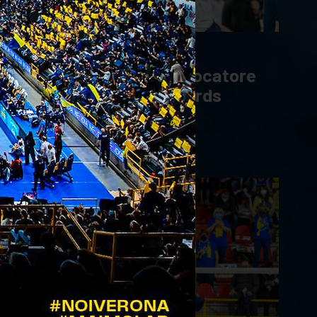
10/02/2022
Mads Jensen miglior giocatore
ai Dansk Volleyball Awards