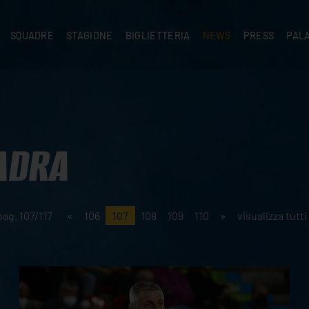
SQUADRE
STAGIONE
BIGLIETTERIA
NEWS
PRESS
PAL
A
PRIMA SQUADRA
SUPERLEGA
ABBONAMENTI
NEWS PRIMA SQUADRA
COMUNICATI S
PALA
SERIE C
CEV CHAMPIONS LEAGUE
RIVENDITORI
NEWS GIOVANILI
ACCREDITI
PAR
NIGRAMMA
PRIMA DIVISIONE
SETTORE GIOVANILE
TIFOSI CON DISABILITÀ
CASA
TTACI
SETTORE GIOVANILE
CAMP
KIDS
ADRA
MINIVOLLEY
pag. 107/117
«
106
107
108
109
110
»
visualizza tutti