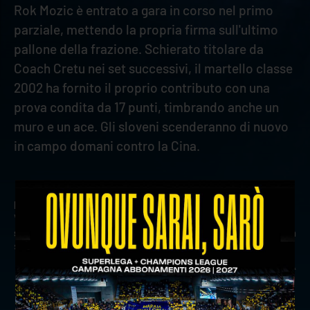
Rok Mozic è entrato a gara in corso nel primo
parziale, mettendo la propria firma sull'ultimo
pallone della frazione. Schierato titolare da
Coach Cretu nei set successivi, il martello classe
2002 ha fornito il proprio contributo con una
prova condita da 17 punti, timbrando anche un
muro e un ace. Gli sloveni scenderanno di nuovo
in campo domani contro la Cina.
precedente:
nazionali: argento per bonisoli al torneo
wevza, italia ok al tie-break
successivo:
jovovic: "ho capito subito che sarebbe stata la
scelta migliore"
news prima squadra