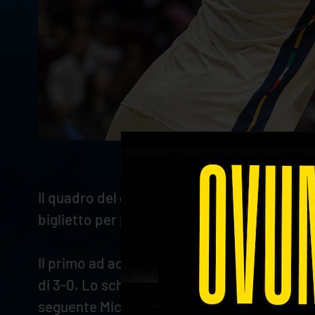
Il quadro del
campionato del mondo
2025 ne
biglietto per partecipare ai quarti di finale 
Il primo ad accedervi è stato Francesco
San
di 3-0. Lo schiacciatore scaligero è entrato i
seguente Micah
Christenson
ha avuto la megl