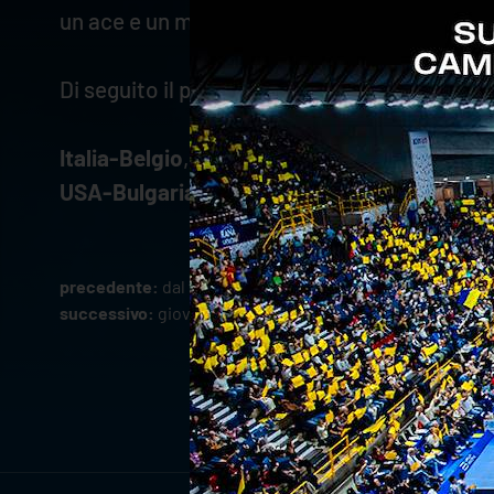
un ace e un muro vincente.
Di seguito il programma dei quarti di finale:
Italia-Belgio
, 24 settembre ore 9.30 italian
USA-Bulgaria
, 25 settembre ore 9.30 italia
precedente:
dal vivaio alla prima squadra: marco valbus
successivo:
giovedì 25 settembre test per rana verona 