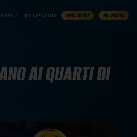
MEDIA HOUSE
NOI VERONA
AOLIMPIA
BUSINESS CLUB
TAMPA
OLIMPIA
I NOSTRI PARTNER
K
PRESENTA LA TUA AZIENDA
 VERONA
B2B AREA
 ROOM
ANO AI QUARTI DI