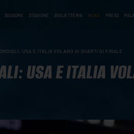
SQUADRE
STAGIONE
BIGLIETTERIA
NEWS
PRESS
PAL
A
PRIMA SQUADRA
SUPERLEGA
ABBONAMENTI
NEWS PRIMA SQUADRA
COMUNICATI S
PALA
SERIE C
CEV CHAMPIONS LEAGUE
RIVENDITORI
NEWS GIOVANILI
ACCREDITI
PAR
NIGRAMMA
PRIMA DIVISIONE
SETTORE GIOVANILE
TIFOSI CON DISABILITÀ
CASA
ONDIALI: USA E ITALIA VOLANO AI QUARTI DI FINALE
TTACI
SETTORE GIOVANILE
CAMP
KIDS
LI: USA E ITALIA VOL
MINIVOLLEY