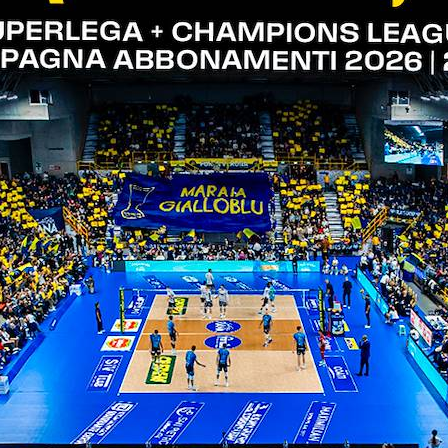
e
ne
a si presenta
con tsv munchen al pala agsm aim