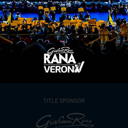
ITI ALLA
NEWSLETTER
ISC
TITLE SPONSOR