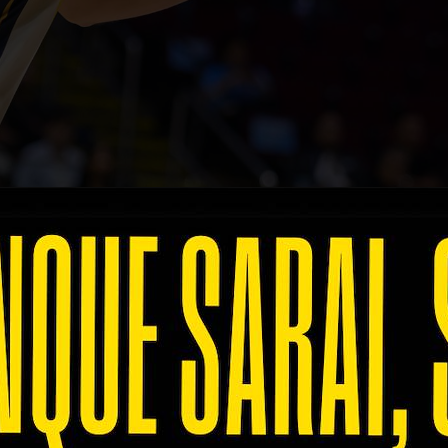
Credits: VBTV
lle Filippine si restringe sempre di più e sono due 
del torneo.
i
, che con l'Italia di De Giorgi ha superato a pieni 
n campo in un paio di turni al servizio, mettendo in
io sulla Slovenia di Coach Soli con i suoi Stati Uni