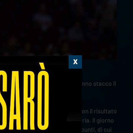
gli atleti di Rana Verona che hanno stacco il
voti l'esame Argentina, battuta con il risultato
 difficoltà la ricezione avversaria. Il giorno
ti, mettendo a referto anche 3 punti, di cui