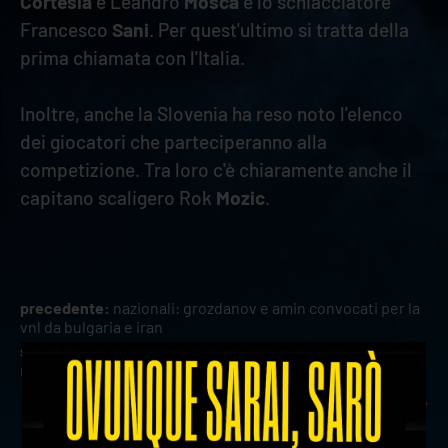
Cortesia
e Leandro
Mosca
e lo schiacciatore
Francesco
Sani
. Per quest'ultimo si tratta della
prima chiamata con l'Italia.
Inoltre, anche la Slovenia ha reso noto l'elenco
dei giocatori che parteciperanno alla
competizione. Tra loro c'è chiaramente anche il
capitano scaligero Rok
Mozic
.
precedente:
nazionali: grozdanov e amin convocati per la
vnl da bulgaria e iran
successivo:
partite le vendite per la finale 5° posto tra
rana verona e lube
news prima squadra