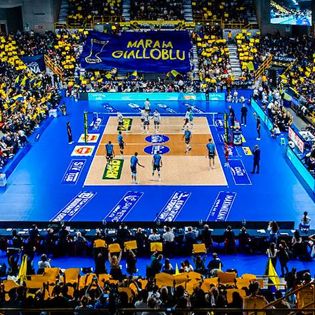
ITI ALLA
NEWSLETTER
ISC