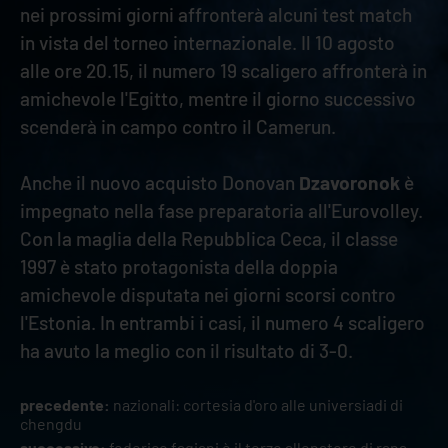
nei prossimi giorni affronterà alcuni test match
in vista del torneo internazionale. Il 10 agosto
alle ore 20.15, il numero 19 scaligero affronterà in
amichevole l'Egitto, mentre il giorno successivo
scenderà in campo contro il Camerun.
Anche il nuovo acquisto Donovan
Dzavoronok
è
impegnato nella fase preparatoria all'Eurovolley.
Con la maglia della Repubblica Ceca, il classe
1997 è stato protagonista della doppia
amichevole disputata nei giorni scorsi contro
l'Estonia. In entrambi i casi, il numero 4 scaligero
ha avuto la meglio con il risultato di 3-0.
precedente:
nazionali: cortesia d'oro alle universiadi di
chengdu
successivo:
federico fagiani è il terzo allenatore di rana