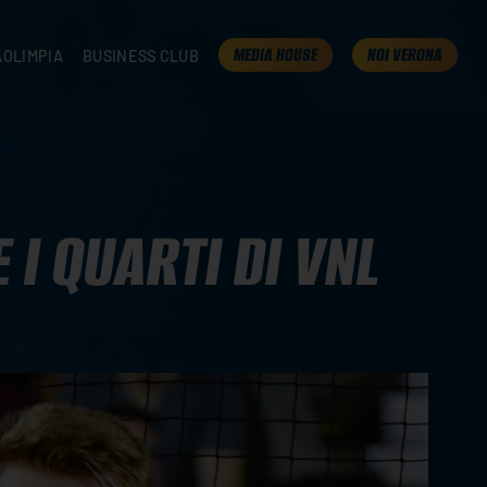
MEDIA HOUSE
NOI VERONA
AOLIMPIA
BUSINESS CLUB
TAMPA
OLIMPIA
I NOSTRI PARTNER
K
PRESENTA LA TUA AZIENDA
 VERONA
B2B AREA
 ROOM
I QUARTI DI VNL