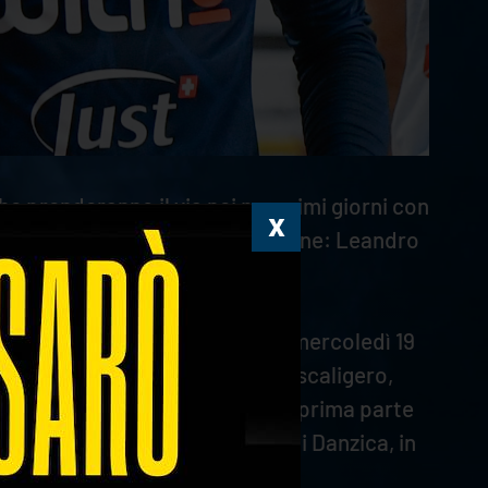
he prenderanno il via nei prossimi giorni con
lla seconda fase della competizione: Leandro
orgi per affrontare l'Argentina mercoledì 19
ica a quota 26 punti. Il martello scaligero,
o alle 17.00. La Slovenia, nella prima parte
si svolgeranno all'Ergo Arena di Danzica, in