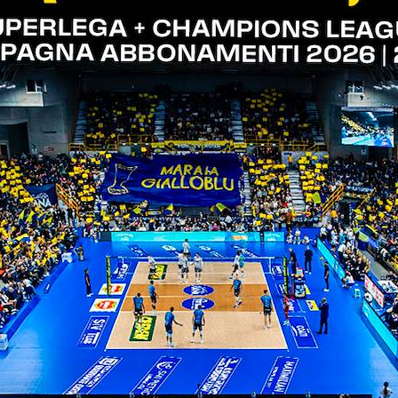
 2023
 maribor
me