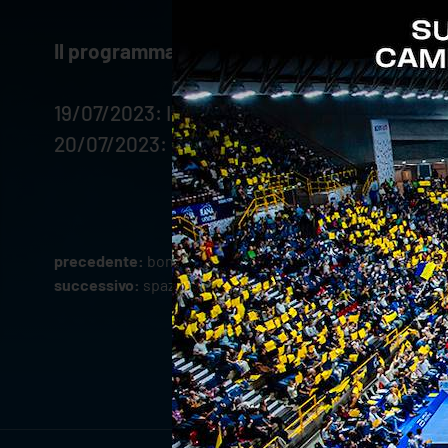
Il programma dei Quarti di Finale della VNL
19/07/2023: Italia - Argentina, ore 20.00
20/07/2023: Giappone - Slovenia, ore 17.00
precedente:
bonisoli protagonista con l'italia all'eyof di
successivo:
spazio visibile e verona volley ancora insie