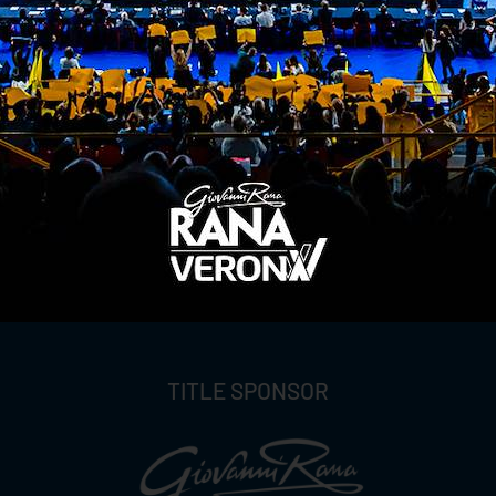
ITI ALLA
NEWSLETTER
ISC
TITLE SPONSOR