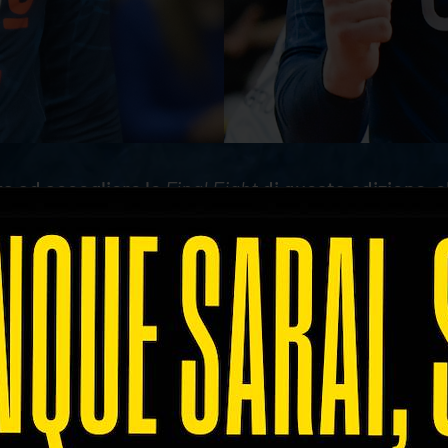
ra ad accogliere le
Final Eight
di questa edizione, c
anno due i giocatori di Rana Verona protagonisti ne
la lista dei 14 convocati da coach Ferdinando De Gi
 il passaggio del turno grazie al 5° posto in classif
ach Cretu, che sfiderà il Giappone giovedì 20 lugli
na lunghezza sotto gli azzurri. Entrambe le partite 