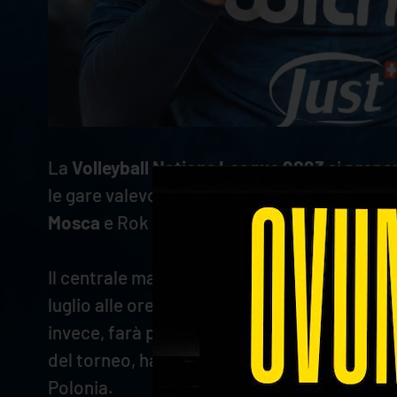
La
Volleyball Nations League 2023
si prepa
le gare valevoli per i quarti di finale. Sar
Mosca
e Rok
Mozic
.
Il centrale marchigiano è stato inserito nel
luglio alle ore 20.00. L'Italia si è guadagnata
invece, farà parte del gruppo condotto da co
del torneo, ha chiuso in settima posizione, u
Polonia.