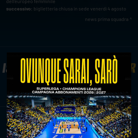
dell'europeo femminile
successivo:
biglietteria chiusa in sede venerdì 4 agosto
news prima squadra
ISCRIVITI ALLA
NEWSLETTER
ISCRIVITI ORA