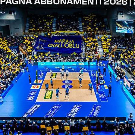
ITI ALLA
NEWSLETTER
ISC