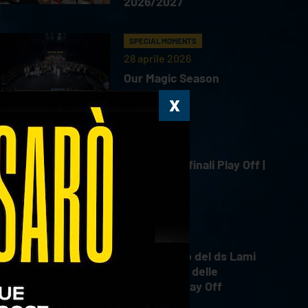
2026/2027
SPECIAL MOMENTS
28 aprile 2026
Our Magic Season
HIGHLIGHTS
18 aprile 2026
Gara 4 Semifinali Play Off |
18.04.2026
INTERVIEWS
18 aprile 2026
Il commento del ds Lami
dopo Gara 4 delle
Semifinali Play Off