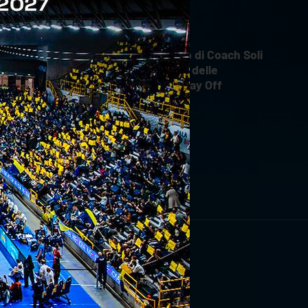
INTERVIEWS
18 aprile 2026
Il commento di Coach Soli
dopo Gara 4 delle
Semifinali Play Off
RIVITI ORA