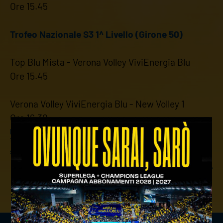
Ore 15.45
Trofeo Nazionale S3 1^ Livello (Girone 50)
Top Blu Mista - Verona Volley ViviEnergia Blu
Ore 15.45
Verona Volley ViviEnergia Blu - New Volley 1
Ore 16.30
precedente:
settore giovanile: argento per l'u17 nella
finale di categoria
successivo:
settore giovanile: il programma del weekend
news giovanili