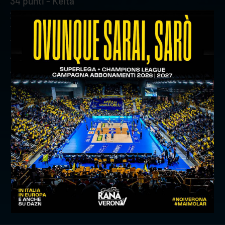
34 punti - Keita
28 punti - Cortesia
18 punti - Sani
10 punti - D'Amico
4 punti - Valbusa
4 punti - Vitelli
4 punti - Zingel
4 punti - Nedeljkovic
precedente:
christenson premiato per la vittoria della al
risparmio noi verona cup
successivo:
game review: gara 4 semifinali play off
news prima squadra