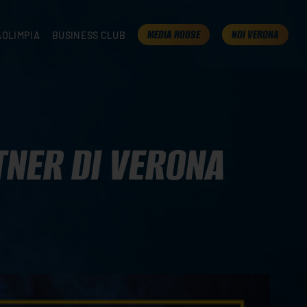
MEDIA HOUSE
NOI VERONA
AOLIMPIA
BUSINESS CLUB
TAMPA
OLIMPIA
I NOSTRI PARTNER
K
PRESENTA LA TUA AZIENDA
 VERONA
B2B AREA
 ROOM
NER DI VERONA