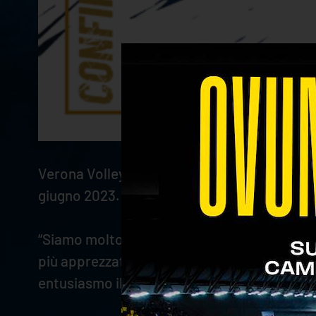
Verona Volley è lieta di annunciare la conf
giugno 2023.
“Siamo molto contenti di proseguire la co
più apprezzato non solo dai nostri tifosi, 
entusiasmo il nostro Club” dichiara
Stefano 