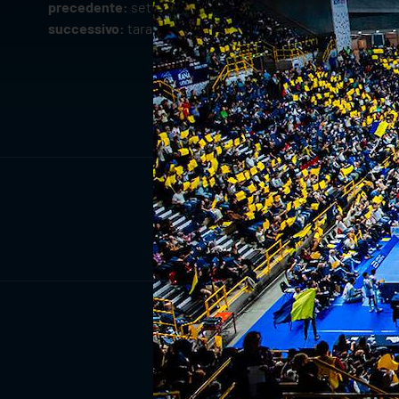
precedente:
settore giovanile: l'u17 si conferma, esordi
successivo:
taranto ha la meglio, withu verona cede al t
ISCRIV