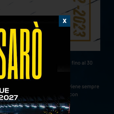
rdo che legherà le due società fino al 30
a noi profuso quotidianamente viene sempre
questo progetto e di sostenere con