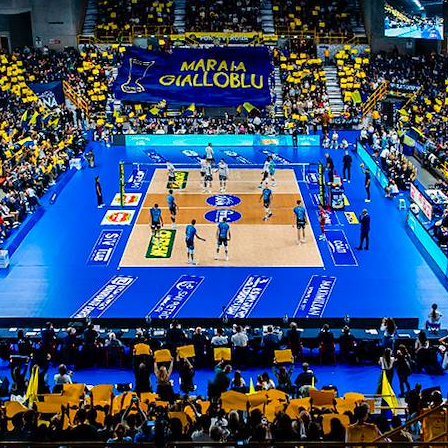
o amaro per la serie c
ie-break
ITI ALLA
NEWSLETTER
ISC