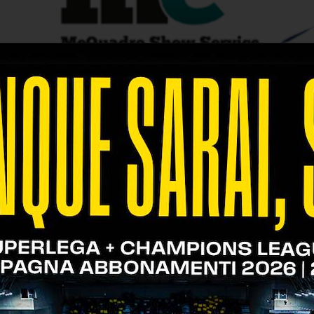
erma di MeQuadro come Official Partner con un acco
llaborazione con MeQuadro, segno che l’impegno d
ma anche da chi decide di aderire convintamente a 
Fanini
, Presidente di Verona Volley.