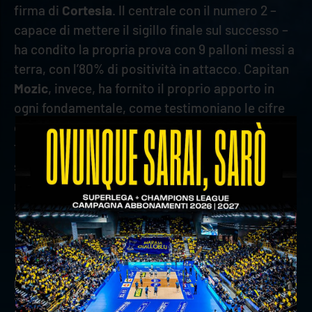
firma di
Cortesia
. Il centrale con il numero 2 –
capace di mettere il sigillo finale sul successo –
ha condito la propria prova con 9 palloni messi a
terra, con l’80% di positività in attacco. Capitan
Mozic
, invece, ha fornito il proprio apporto in
ogni fondamentale, come testimoniano le cifre
della sua performance: 3 ace, 3 muri per un
totale di 15 punti. La palma di best scorer, però,
se l’è guadagnata ancora una volta
Keita
(18),
meritevole dell’ennesimo premio MVP della sua
annata, mentre un contributo prezioso è arrivato
anche da Jensen (1 ace e 1 muro vincente).
precedente:
verona volley e keita avanti insieme fino al
2027
successivo:
partita la settimana verso le final four per