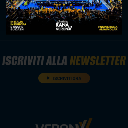
rana verona: il programma della settimana
news prima squadra
ISCRIVITI ALLA
NEWSLETTER
ISCRIVITI ORA