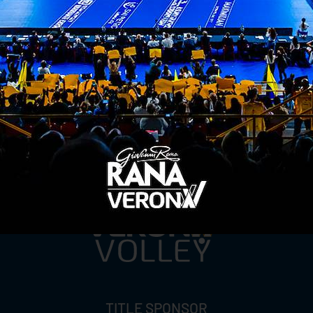
ITI ALLA
NEWSLETTER
ISC
TITLE SPONSOR