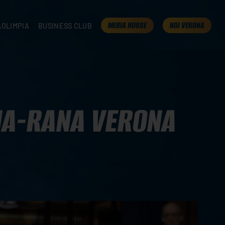
MEDIA HOUSE
NOI VERONA
AOLIMPIA
BUSINESS CLUB
TAMPA
OLIMPIA
I NOSTRI PARTNER
K
PRESENTA LA TUA AZIENDA
 VERONA
B2B AREA
 ROOM
NA-RANA VERONA