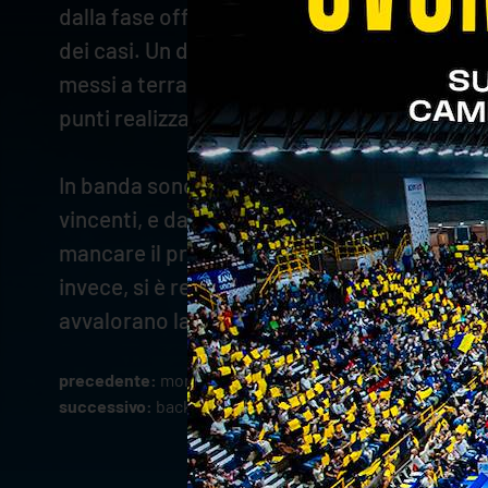
dalla fase offensiva. L’attacco, infatti, ha 
dei casi. Un dato significativo si è registra
messi a terra in questa situazione di gioco. 
punti realizzati e il 64% in attacco si è gua
In banda sono arrivati contributi important
vincenti, e da capitan
Mozic
, che ha condito
mancare il proprio, mentre Spirito ha distri
invece, si è reso protagonista di alcune dif
avvalorano la prestazione corale che Rana V
precedente:
monza - rana verona si gioca mercoledì 24 
successivo:
back to work: verso il terzo derby dell'adige