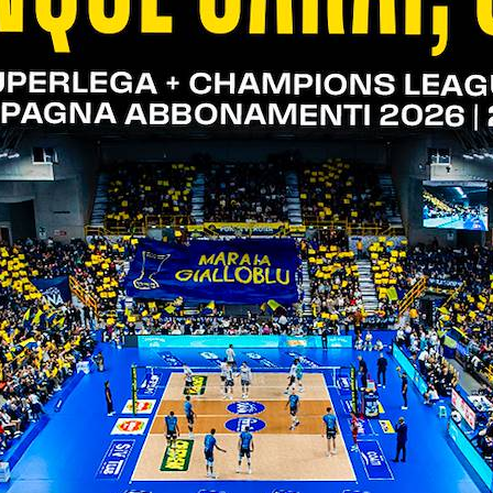
prodotto il 60% di positività, mentre in contrattacc
to anche nella fase di cambio-palla diretto dopo una
A prendersi la palma di best scorer della sfida è s
dagnato anche il premio di MVP.
i da
Dzavoronok
, capace di firmare 2 ace (la speci
 la propria prova con 3 monster block. Al centro 
buito al meglio, incidendo anche dai nove metri. B
ese prodigiose che hanno permesso la rigiocata in d
erona ha sfoderato contro gli emiliani.
gennaio alle 20.30
 della stagione