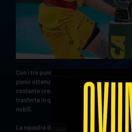
Con i tre punti conquistati al PalaPanini,
Ran
pieno ottenuto in uno scontro diretto che ha
costante crescita di queste ultime settimane
trasferta in questa serie dopo quella raccolt
nobili.
La squadra di Coach Stoytchev ha mantenuto 