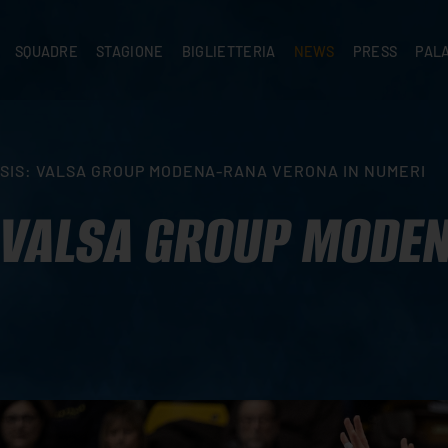
SQUADRE
STAGIONE
BIGLIETTERIA
NEWS
PRESS
PAL
A
PRIMA SQUADRA
SUPERLEGA
ABBONAMENTI
NEWS PRIMA SQUADRA
COMUNICATI S
PALA
SERIE C
CEV CHAMPIONS LEAGUE
RIVENDITORI
NEWS GIOVANILI
ACCREDITI
PAR
NIGRAMMA
PRIMA DIVISIONE
SETTORE GIOVANILE
TIFOSI CON DISABILITÀ
CASA
SIS: VALSA GROUP MODENA-RANA VERONA IN NUMERI
TTACI
SETTORE GIOVANILE
CAMP
KIDS
 VALSA GROUP MODE
MINIVOLLEY