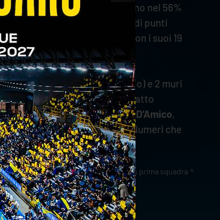
o gli scaligeri sono andati a segno nel 56%
 ricezione positiva, con il 78% di punti
tato
Amin
Esmaeilnezhad, che con i suoi 19
alità della casa in questo periodo) e 2 muri
pure
Zingel
e
Mosca
non hanno fatto
uona anche la fase di ricezione.
D’Amico
,
iversi frangenti della partita. Numeri che
news prima squadra