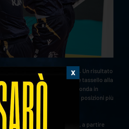
sta attraversando in
SuperLega
. Un risultato
ca e di aggiungere un ulteriore tassello alla
nta vittoria consecutiva, la seconda in
ario di caratura in corsa per le posizioni più
 match in tutti i fondamentali, a partire