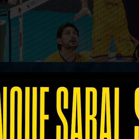
a Verona
ha certificato il momento positivo che 
 permesso di staccare la stessa Modena in classifi
 di campionato. In terra emiliana è arrivata la qui
a a fine anno sul campo di Civitanova, altro avvers
un rendimento continuo durante l’arco dell’intero