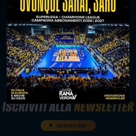
fase difensiva, garantendo anche una copertura
sempre puntuale.
precedente:
coach stoytchev presenta rana verona-gas
sales bluenergy piacenza
successivo:
capolavoro rana verona al palabarton:
perugia cade al tie-break
news prima squadra
ISCRIVITI ALLA
NEWSLETTER
ISCRIVITI ORA