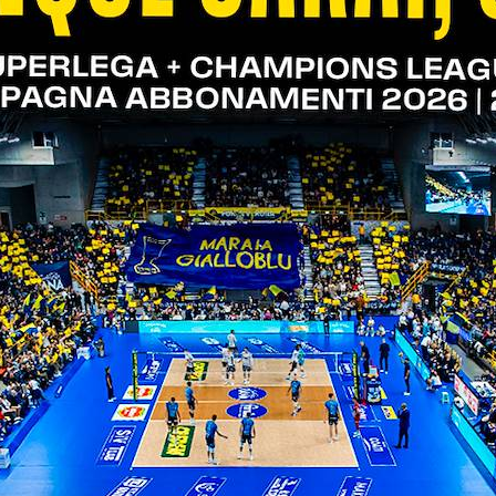
à. Il reparto avanzato ha avuto un grande rendiment
scorer dell’incontro con 26 punti messi a segno, di
alizzato
Vitelli
, che ha anche chiuso con il 100% in
o finiti pure Jordan
Ewert
, che all’esordio casalin
re, l’americano si è distinto pure in fase di ricezio
i
, chiamato a sostituire D’Amico a partita in corso
i regular season
: la settimana che porta a taranto