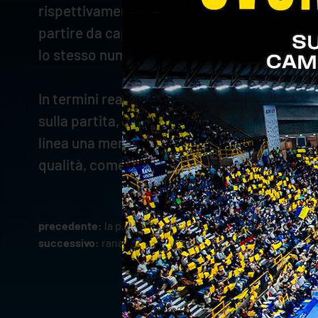
rispettivamente il 58% e il 56% di positivit
partire da capitan
Mozic
, per distacco best 
lo stesso numero di blocchi vincenti l’ha tot
In termini realizzativi, in doppia cifra ci son
sulla partita, e Jensen. Oltre alle 12 marcatu
linea una menzione d’onore la merita
Bonisol
qualità, come testimonia l’80% in ricezione.
precedente:
la programmazione tv dell'ultima giornata d
successivo:
rana verona verso l'ultima di regular season