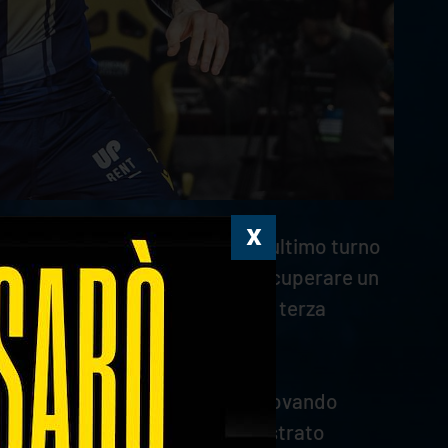
ll’andata ha fatto il bis nel penultimo turno
nte anche ad alcune assenze e recuperare un
so a terra, si è concretizzata la terza
a qualità del proprio gioco e trovando
ntrattacco, dove Verona ha registrato