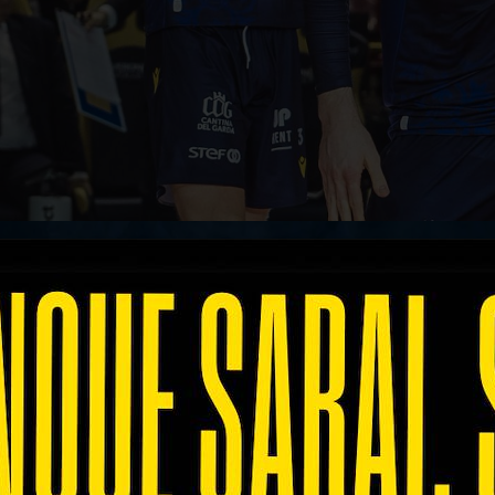
neto per
Rana Verona
, che dopo il colpo esterno de
a parte degli scaligeri, che hanno dovuto far fro
tita nel verso più favorevole. All’ultimo pallone sce
i danni di Monza e Piacenza.
e di resettare subito l’avvio sottotono, alzando l
-palla diretto dopo una ricezione positiva e in co