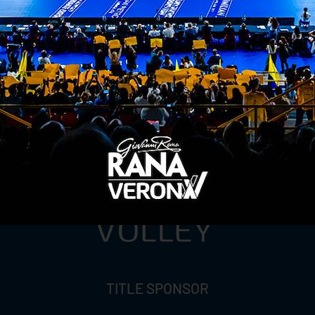
ITI ALLA
NEWSLETTER
ISC
TITLE SPONSOR