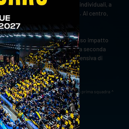
o, come testimoniano i numeri individuali, a
 cui 2 dai nove metri e 3 a muro. Al centro,
 attacco.
go in SuperLega ha avuto un grosso impatto
ne con il 67% di positività. E dalla seconda
 e autore di una prestazione difensiva di
news prima squadra