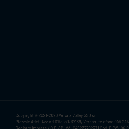
Copyright © 2021-2026 Verona Volley SSD srl
Piazzale Atleti Azzurri D'Italia 1, 37138, Verona | telefono 045 24
Registro imprese / C.F. / P.IVA: 04823770237 | Cod. FIPAV 06.