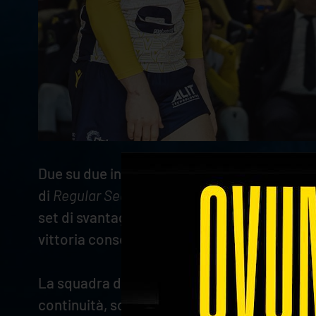
Due su due in questa stagione nel derby ve
di
Regular Season
. Una prova di carattere d
set di svantaggio, prima di indirizzare la par
vittoria consecutiva dopo quelle raccolte a
La squadra di Coach Stoytchev è stata capac
continuità, soprattutto nelle fasi di cambio