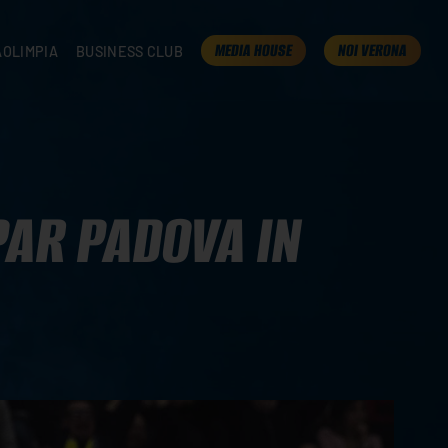
MEDIA HOUSE
NOI VERONA
AOLIMPIA
BUSINESS CLUB
TAMPA
OLIMPIA
I NOSTRI PARTNER
K
PRESENTA LA TUA AZIENDA
 VERONA
B2B AREA
 ROOM
AR PADOVA IN